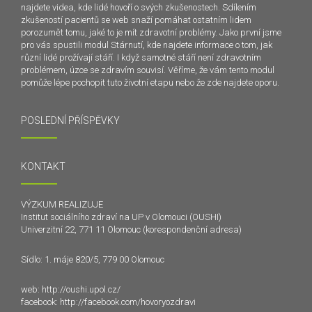
najdete videa, kde lidé hovoří o svých zkušenostech. Sdílením
zkušeností pacientů se web snaží pomáhat ostatním lidem
porozumět tomu, jaké to je mít zdravotní problémy. Jako první jsme
pro vás spustili modul Stárnutí, kde najdete informace o tom, jak
různí lidé prožívají stáří. I když samotné stáří není zdravotním
problémem, úzce se zdravím souvisí. Věříme, že vám tento modul
pomůže lépe pochopit tuto životní etapu nebo že zde najdete oporu.
POSLEDNÍ PŘÍSPĚVKY
KONTAKT
VÝZKUM REALIZUJE
Institut sociálního zdraví na UP v Olomouci (OUSHI)
Univerzitní 22, 771 11 Olomouc (korespondenční adresa)
Sídlo: 1. máje 820/5, 779 00 Olomouc
web:
http://oushi.upol.cz/
facebook:
http://facebook.com/hovoryozdravi