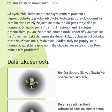
trpí duševním onemocněním.
…více
Já bych řekla: Řiďte se prostě svým vnitřním pocitem a
neposlouchejte ty jakoby lidi okolo. Protože já opravdu dodneška
si mám třeba za zlý, že jsem se ptala rodičů, jestli moje dítě je
normální. On už do první třídy mohl nastoupit úplně s jiným
potenciálem, jo? Jo, že prostě jsme to mohli vědět dřív. Já bych se
na třídních schůzkách nemusela klepat, když odcházím od učitelky,
protože už bych měla, řekla bych: „Vidíte, tady má papíry. To je
normální, vždyť to je jeho normální chování, on se tak chová. Proč
máte s ním problém?“
Další zkušenosti:
Renáta doporučila vzdělávání ve
speciálních školách
Regina se při návštěvě
odborníků cítila na situaci sama