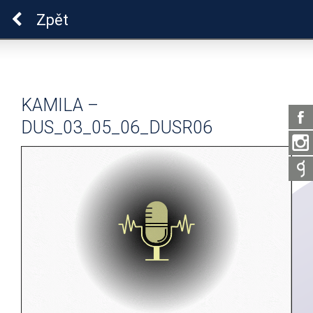
Pro zdraví duše
Zpět
KAMILA –
DUS_03_05_06_DUSR06