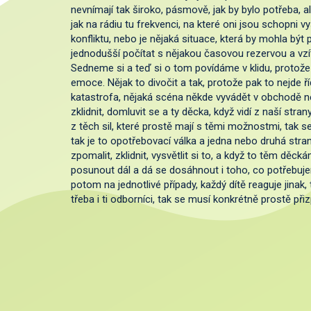
nevnímají tak široko, pásmově, jak by bylo potřeba, al
jak na rádiu tu frekvenci, na které oni jsou schopni vy
konfliktu, nebo je nějaká situace, která by mohla být 
jednodušší počítat s nějakou časovou rezervou a vzít
Sedneme si a teď si o tom povídáme v klidu, protože 
emoce. Nějak to divočit a tak, protože pak to nejde ří
katastrofa, nějaká scéna někde vyvádět v obchodě n
zklidnit, domluvit se a ty děcka, když vidí z naší stra
z těch sil, které prostě mají s těmi možnostmi, tak se
tak je to opotřebovací válka a jedna nebo druhá strana
zpomalit, zklidnit, vysvětlit si to, a když to těm děck
posunout dál a dá se dosáhnout i toho, co potřebujeme
potom na jednotlivé případy, každý dítě reaguje jinak, 
třeba i ti odborníci, tak se musí konkrétně prostě p