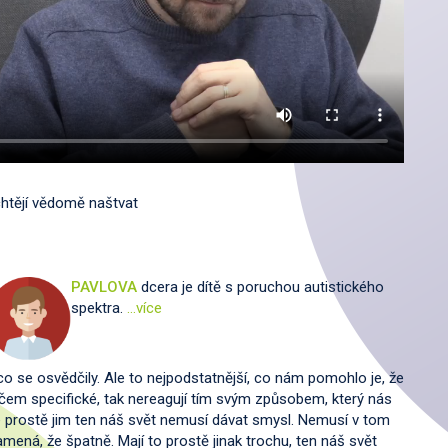
chtějí vědomě naštvat
PAVLOVA
dcera je dítě s poruchou autistického
spektra.
…více
, co se osvědčily. Ale to nejpodstatnější, co nám pomohlo je, že
čem specifické, tak nereagují tím svým způsobem, který nás
e prostě jim ten náš svět nemusí dávat smysl. Nemusí v tom
amená, že špatně. Mají to prostě jinak trochu, ten náš svět