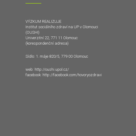
VÝZKUM REALIZUJE
Institut sociálního zdraví na UP v Olomouci
(OUSHI)
Univerzitní 22, 771 11 Olomouc
(korespondenční adresa)
Sídlo: 1. máje 820/5, 779 00 Olomouc
web:
http://oushi.upol.cz/
facebook:
http://facebook.com/hovoryozdravi