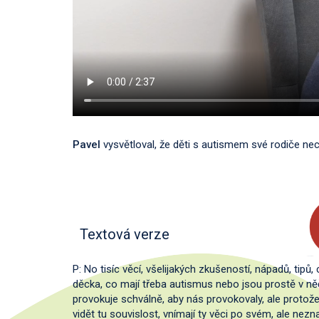
Pavel
vysvětloval, že děti s autismem své rodiče ne
Textová verze
P: No tisíc věcí, všelijakých zkušeností, nápadů, tipů
děcka, co mají třeba autismus nebo jsou prostě v ně
provokuje schválně, aby nás provokovaly, ale protož
vidět tu souvislost, vnímají ty věci po svém, ale nezn