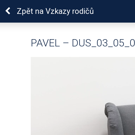
Pro zdraví duše
Zpět
na Vzkazy rodičů
PAVEL – DUS_03_05_