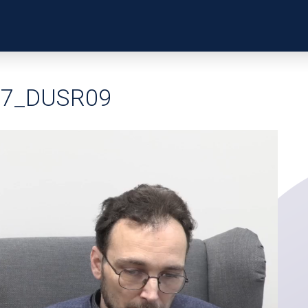
ZKUŠENOSTI
PROFILY Ú
07_DUSR09