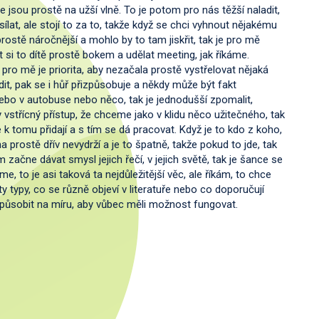
e jsou prostě na užší vlně. To je potom pro nás těžší naladit,
sílat, ale stojí to za to, takže když se chci vyhnout nějakému
prostě náročnější a mohlo by to tam jiskřit, tak je pro mě
 si to dítě prostě bokem a udělat meeting, jak říkáme.
pro mě je priorita, aby nezačala prostě vystřelovat nějaká
dit, pak se i hůř přizpůsobuje a někdy může být fakt
ebo v autobuse nebo něco, tak je jednodušší zpomalit,
ny vstřícný přístup, že chceme jako v klidu něco užitečného, tak
 k tomu přidají a s tím se dá pracovat. Když je to kdo z koho,
 prostě dřív nevydrží a je to špatně, takže pokud to jde, tak
ám začne dávat smysl jejich řečí, v jejich světě, tak je šance se
, to je asi taková ta nejdůležitější věc, ale říkám, to chce
ty typy, co se různě objeví v literatuře nebo co doporučují
řizpůsobit na míru, aby vůbec měli možnost fungovat.