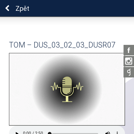
Pro zdraví duše
Zpět
TOM – DUS_03_02_03_DUSR07