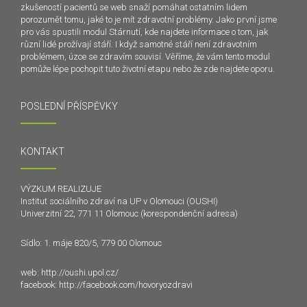
zkušeností pacientů se web snaží pomáhat ostatním lidem
porozumět tomu, jaké to je mít zdravotní problémy. Jako první jsme
pro vás spustili modul Stárnutí, kde najdete informace o tom, jak
různí lidé prožívají stáří. I když samotné stáří není zdravotním
problémem, úzce se zdravím souvisí. Věříme, že vám tento modul
pomůže lépe pochopit tuto životní etapu nebo že zde najdete oporu.
POSLEDNÍ PŘÍSPĚVKY
KONTAKT
VÝZKUM REALIZUJE
Institut sociálního zdraví na UP v Olomouci (OUSHI)
Univerzitní 22, 771 11 Olomouc (korespondenční adresa)
Sídlo: 1. máje 820/5, 779 00 Olomouc
web:
http://oushi.upol.cz/
facebook:
http://facebook.com/hovoryozdravi