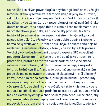
Co se týče klinických psychologů a psychologů, kteří se mu věnují v
rámci nějakého vyšetření, že je tam odeslán, tak je vysoká úroveň,
velmi dobrá práce a příjemné prostředí bych řekl. I přesto, že člověk
jde někam, kde už tím, že jde k psychologovi, tak už není úplně jako
dobře nastaven, teda aspoň třeba já a moje žena to tak máme. Tak
už prostě člověk jako čeká, že bude nějaký problém, tak tady u
těchto lidí je za mě všechno super. I vyšetření i ty výsledky, i když
nejsou jako pěkné ty výsledky, tak jsou dobře podány. Nebo je to
normálně vysvětlováno. Je tam dobrá i nějaká souhra nebo nějaké
nahlédnutí k minulému období, k tomu, kde syn byl a kde je dnes.
Ve chvíli, kdy se budeme bavit o psychologovi z SPC (speciálně
pedagogické centrum), tak to je pro mě úplně jako utrpení. To je
prostě děs, protože za mě ten člověk hodnotí podle nějakého
aktuálního rozpoložení, jako to co se aktuálně děje, a ne podle
toho, co běžně syn žije. A znovu je dost tlačeno na nějaký systém
práce, že má se se synem pracovat nějak. Já nevím, stůl přiražený
ke zdi, před ním žádná nástěnka, pracujte na minutku prostě, kdy
má nějaký daný čas, za který má pracovat a podobné, podobné
věci prostě. Ale ve chvíli, kdy ho vyšetřuje, tak je v místnosti, kde je
spousta nástěnek, spousta podnětů, na stole se válí spousta věcí a
tady ho vlastně vyšetřuje a chce po něm jako něco. Takže chce, aby
my jsme uměle vytvářeli nějaký svět, ve kterém on jakoby se naučí
pracovat. Ale potom stejně ho nediagnostikují, nedělají ty věci tak