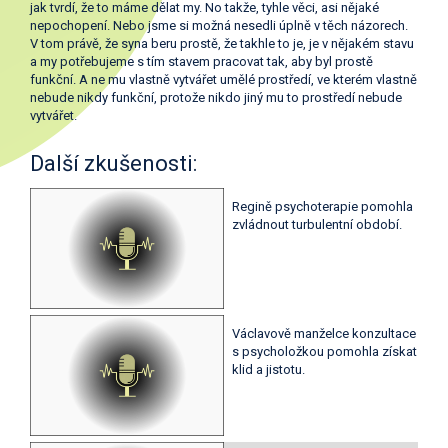
jak tvrdí, že to máme dělat my. No takže, tyhle věci, asi nějaké
nepochopení. Nebo jsme si možná nesedli úplně v těch názorech.
V tom právě, že syna beru prostě, že takhle to je, je v nějakém stavu
a my potřebujeme s tím stavem pracovat tak, aby byl prostě
funkční. A ne mu vlastně vytvářet umělé prostředí, ve kterém vlastně
nebude nikdy funkční, protože nikdo jiný mu to prostředí nebude
vytvářet.
Další zkušenosti:
Regině psychoterapie pomohla
zvládnout turbulentní období.
Václavově manželce konzultace
s psycholožkou pomohla získat
klid a jistotu.