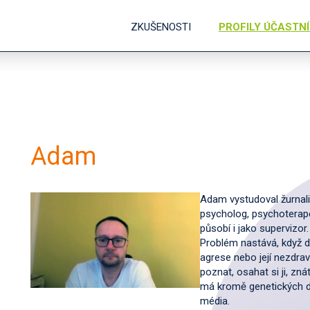
ZKUŠENOSTI
PROFILY ÚČASTN
Adam
Adam vystudoval žurnalis
psycholog, psychoterape
působí i jako supervizor
Problém nastává, když d
agrese nebo její nezdrav
poznat, osahat si ji, zná
má kromě genetických dis
média.