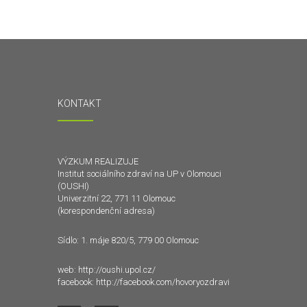
KONTAKT
VÝZKUM REALIZUJE
Institut sociálního zdraví na UP v Olomouci
(OUSHI)
Univerzitní 22, 771 11 Olomouc
(korespondenční adresa)
Sídlo: 1. máje 820/5, 779 00 Olomouc
web:
http://oushi.upol.cz/
facebook:
http://facebook.com/hovoryozdravi