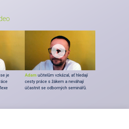
ideo
se je
Adam
učitelům vzkázal, ať hledají
ráce
cesty práce s žákem a neváhají
flexe
účastnit se odborných seminářů.