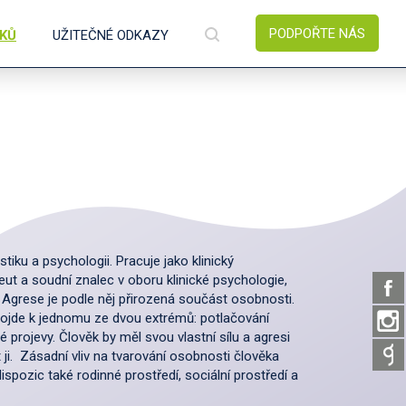
PODPOŘTE NÁS
ÍKŮ
UŽITEČNÉ ODKAZY
tiku a psychologii. Pracuje jako klinický
ut a soudní znalec v oboru klinické psychologie,
. Agrese je podle něj přirozená součást osobnosti.
ojde k jednomu ze dvou extrémů: potlačování
é projevy. Člověk by měl svou vlastní sílu a agresi
t ji. Zásadní vliv na tvarování osobnosti člověka
pozic také rodinné prostředí, sociální prostředí a