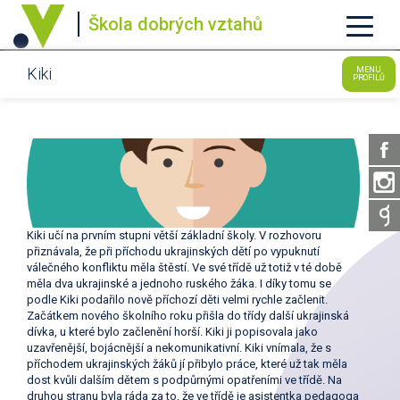
Škola dobrých vztahů
Kiki
MENU
PROFILŮ
Kiki učí na prvním stupni větší základní školy. V rozhovoru
přiznávala, že při příchodu ukrajinských dětí po vypuknutí
válečného konfliktu měla štěstí. Ve své třídě už totiž v té době
měla dva ukrajinské a jednoho ruského žáka. I díky tomu se
podle Kiki podařilo nově příchozí děti velmi rychle začlenit.
Začátkem nového školního roku přišla do třídy další ukrajinská
dívka, u které bylo začlenění horší. Kiki ji popisovala jako
uzavřenější, bojácnější a nekomunikativní. Kiki vnímala, že s
příchodem ukrajinských žáků jí přibylo práce, které už tak měla
dost kvůli dalším dětem s podpůrnými opatřeními ve třídě. Na
druhou stranu byla ráda za to, že ve třídě je asistentka pedagoga