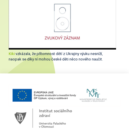
Kiki
vzkázala, že přítomnost dětí z Ukrajiny výuku nesníží,
naopak se díky ní mohou české děti něco nového naučit.