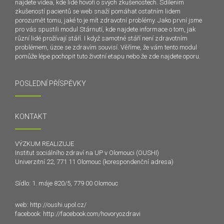
najdete videa, kde lidé hovoří o svých zkušenostech. Sdílením
zkušeností pacientů se web snaží pomáhat ostatním lidem
porozumět tomu, jaké to je mít zdravotní problémy. Jako první jsme
pro vás spustili modul Stárnutí, kde najdete informace o tom, jak
různí lidé prožívají stáří. I když samotné stáří není zdravotním
problémem, úzce se zdravím souvisí. Věříme, že vám tento modul
pomůže lépe pochopit tuto životní etapu nebo že zde najdete oporu.
POSLEDNÍ PŘÍSPĚVKY
KONTAKT
VÝZKUM REALIZUJE
Institut sociálního zdraví na UP v Olomouci (OUSHI)
Univerzitní 22, 771 11 Olomouc (korespondenční adresa)
Sídlo: 1. máje 820/5, 779 00 Olomouc
web:
http://oushi.upol.cz/
facebook:
http://facebook.com/hovoryozdravi