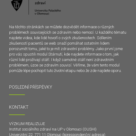
Na těchto stránkách se můžete dozvědět informace o různých
problémech souvisejících se zdravím nebo nemocí. U každého tématu
najdete videa, kde lidé hovoří o svých zkušenostech. Sdílením
zkušeností pacientů se web snaží pomáhat ostatním lidem
porozumět tomu, jaké to je mít zdravotní problémy. Jako první jsme
pro vás spustili modul Stárnutí, kde najdete informace o tom, jak
různí lidé prožívají stáří. I když samotné stáří není zdravotním
problémem, úzce se zdravím souvisí. Věříme, že vám tento modul
pomůže lépe pochopit tuto životní etapu nebo že zde najdete oporu.
POSLEDNÍ PŘÍSPĚVKY
KONTAKT
VÝZKUM REALIZUJE
Institut sociálního zdraví na UP v Olomouci (OUSHI)
Univerzitní 22, 771 11 Olomouc (korespondenční adresa)