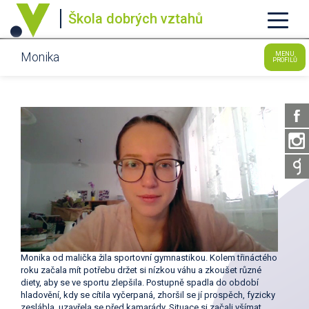
Škola dobrých vztahů
Monika
MENU
PROFILŮ
Monika od malička žila sportovní gymnastikou. Kolem třináctého
roku začala mít potřebu držet si nízkou váhu a zkoušet různé
diety, aby se ve sportu zlepšila. Postupně spadla do období
hladovění, kdy se cítila vyčerpaná, zhoršil se jí prospěch, fyzicky
zeslábla, uzavřela se před kamarády. Situace si začali všímat