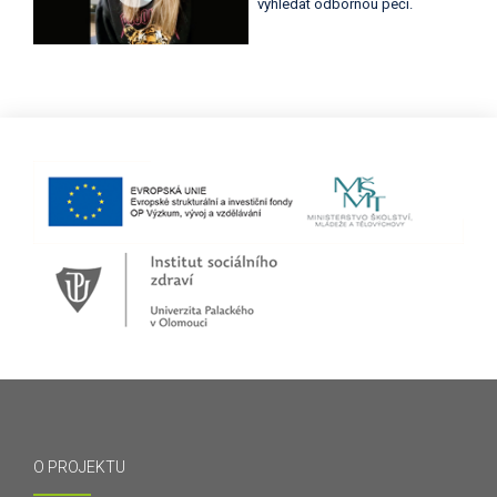
vyhledat odbornou péči.
O PROJEKTU