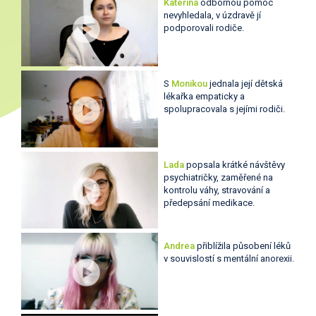
Kateřina
odbornou pomoc
nevyhledala, v úzdravě jí
podporovali rodiče.
S
Monikou
jednala její dětská
lékařka empaticky a
spolupracovala s jejími rodiči.
Lada
popsala krátké návštěvy
psychiatričky, zaměřené na
kontrolu váhy, stravování a
předepsání medikace.
Andrea
přiblížila působení léků
v souvislostí s mentální anorexii.