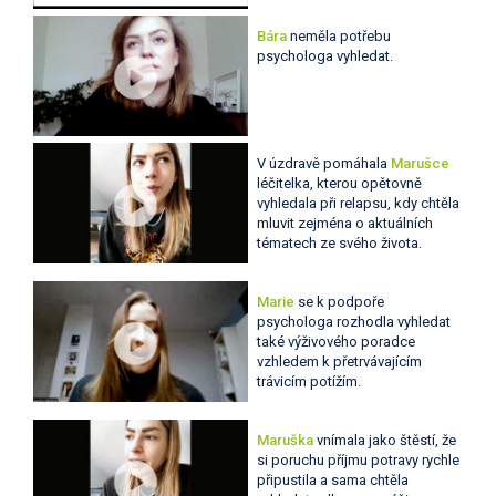
Bára
neměla potřebu
psychologa vyhledat.
V úzdravě pomáhala
Marušce
léčitelka, kterou opětovně
vyhledala při relapsu, kdy chtěla
mluvit zejména o aktuálních
tématech ze svého života.
Marie
se k podpoře
psychologa rozhodla vyhledat
také výživového poradce
vzhledem k přetrvávajícím
trávicím potížím.
Maruška
vnímala jako štěstí, že
si poruchu příjmu potravy rychle
připustila a sama chtěla