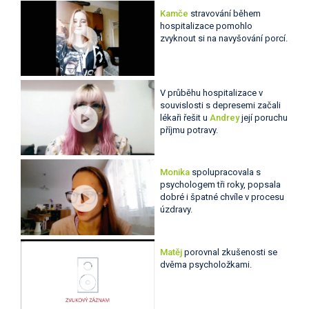
Kamče
stravování během
hospitalizace pomohlo
zvyknout si na navyšování porcí.
V průběhu hospitalizace v
souvislosti s depresemi začali
lékaři řešit u
Andrey
její poruchu
příjmu potravy.
Monika
spolupracovala s
psychologem tři roky, popsala
dobré i špatné chvíle v procesu
úzdravy.
Matěj
porovnal zkušenosti se
dvěma psycholožkami.