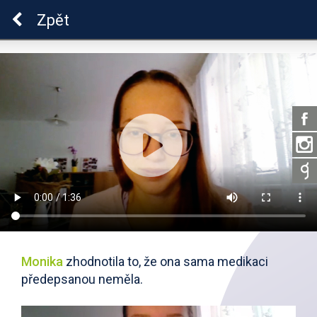
Škola dobrých vztahů
Zpět
Monika
zhodnotila to, že ona sama medikaci
předepsanou neměla.