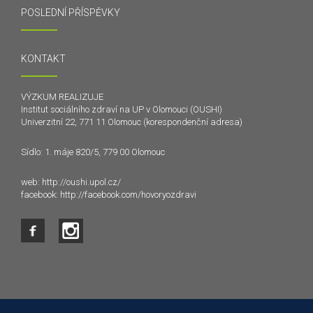
POSLEDNÍ PŘÍSPĚVKY
KONTAKT
VÝZKUM REALIZUJE
Institut sociálního zdraví na UP v Olomouci (OUSHI)
Univerzitní 22, 771 11 Olomouc (korespondenční adresa)
Sídlo: 1. máje 820/5, 779 00 Olomouc
web:
http://oushi.upol.cz/
facebook:
http://facebook.com/hovoryozdravi
Tento web používá k poskytování služeb a analýze
návštěvnosti soubory cookie. Používáním tohoto webu s tím