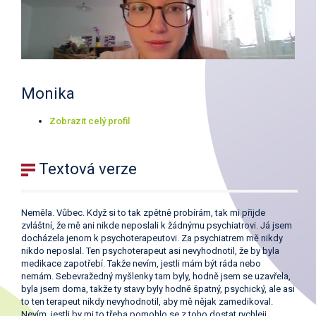
Monika
Zobrazit celý profil
Textová verze
Neměla. Vůbec. Když si to tak zpětně probírám, tak mi přijde
zvláštní, že mě ani nikde neposlali k žádnýmu psychiatrovi. Já jsem
docházela jenom k psychoterapeutovi. Za psychiatrem mě nikdy
nikdo neposlal. Ten psychoterapeut asi nevyhodnotil, že by byla
medikace zapotřebí. Takže nevím, jestli mám být ráda nebo
nemám. Sebevražedný myšlenky tam byly, hodně jsem se uzavřela,
byla jsem doma, takže ty stavy byly hodně špatný, psychický, ale asi
to ten terapeut nikdy nevyhodnotil, aby mě nějak zamedikoval.
Nevím, jestli by mi to třeba pomohlo se z toho dostat rychleji,