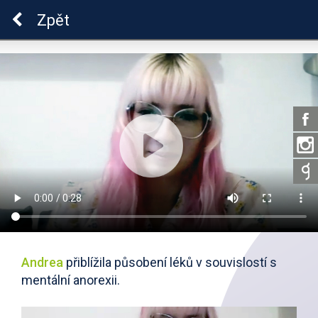
Škola dobrých vztahů
Zpět
Andrea
přiblížila působení léků v souvislostí s
mentální anorexii.