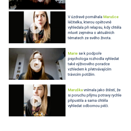
V úzdravě pomáhala
Marušce
léčitelka, kterou opětovně
vyhledala při relapsu, kdy chtěla
mluvit zejména o aktuálních
tématech ze svého života.
Marie
se k podpoře
psychologa rozhodla vyhledat
také výživového poradce
vzhledem k přetrvávajícím
trávicím potížím.
Maruška
vnímala jako štěstí, že
si poruchu příjmu potravy rychle
připustila a sama chtěla
vyhledat odbornou péči.