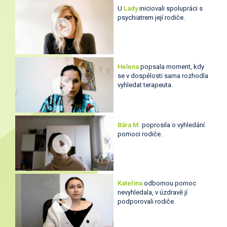
U
Lady
iniciovali spolupráci s
psychiatrem její rodiče.
Helena
popsala moment, kdy
se v dospělosti sama rozhodla
vyhledat terapeuta.
Bára M.
poprosila o vyhledání
pomoci rodiče.
Kateřina
odbornou pomoc
nevyhledala, v úzdravě jí
podporovali rodiče.