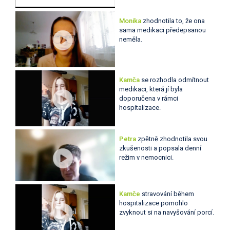
Monika
zhodnotila to, že ona
sama medikaci předepsanou
neměla.
Kamča
se rozhodla odmítnout
medikaci, která jí byla
doporučena v rámci
hospitalizace.
Petra
zpětně zhodnotila svou
zkušenosti a popsala denní
režim v nemocnici.
Kamče
stravování během
hospitalizace pomohlo
zvyknout si na navyšování porcí.