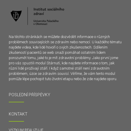
Na těchto stránkách se můžete dozvědět informace o různých
problémech souvisejících se zdravím nebo nemocí. U každého tématu
najdete videa, kde lidé hovoří o svých zkušenostech. Sdílením
zkušeností pacientů se web snaží pomáhat ostatním lidem
porozumět tomu, jaké to je mít zdravotní problémy. Jako první jsme
pro vás spustili modul Stárnutí, kde najdete informace o tom, jak
různí lidé prožívají stáří. I když samotné stáří není zdravotním
problémem, úzce se zdravím souvisí. Věříme, že vám tento modul
pomůže lépe pochopit tuto životní etapu nebo že zde najdete oporu.
POSLEDNÍ PŘÍSPĚVKY
KONTAKT
VÝZKUM REALIZUJE