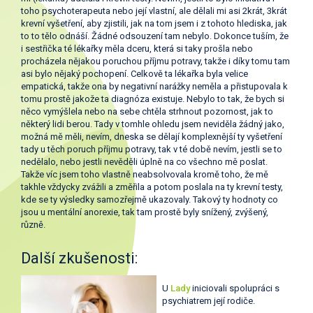
toho psychoterapeuta nebo její vlastní, ale dělali mi asi 2krát, 3krát
krevní vyšetření, aby zjistili, jak na tom jsem i z tohoto hlediska, jak
to to tělo odnáší. Žádné odsouzení tam nebylo. Dokonce tuším, že
i sestřička té lékařky měla dceru, která si taky prošla nebo
procházela nějakou poruchou příjmu potravy, takže i díky tomu tam
asi bylo nějaký pochopení. Celkově ta lékařka byla velice
empatická, takže ona by negativní narážky neměla a přistupovala k
tomu prostě jakože ta diagnóza existuje. Nebylo to tak, že bych si
něco vymýšlela nebo na sebe chtěla strhnout pozornost, jak to
některý lidi berou. Tady v tomhle ohledu jsem neviděla žádný jako,
možná mě měli, nevím, dneska se dělají komplexnější ty vyšetření
tady u těch poruch příjmu potravy, tak v té době nevím, jestli se to
nedělalo, nebo jestli nevěděli úplně na co všechno mě poslat.
Takže víc jsem toho vlastně neabsolvovala kromě toho, že mě
takhle vždycky zvážili a změřila a potom poslala na ty krevní testy,
kde se ty výsledky samozřejmě ukazovaly. Takový ty hodnoty co
jsou u mentální anorexie, tak tam prostě byly snížený, zvýšený,
různě.
Další zkušenosti:
U
Lady
iniciovali spolupráci s
psychiatrem její rodiče.