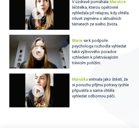
V úzdravě pomáhala
Marušce
léčitelka, kterou opětovně
vyhledala při relapsu, kdy chtěla
mluvit zejména o aktuálních
tématech ze svého života.
Marie
se k podpoře
psychologa rozhodla vyhledat
také výživového poradce
vzhledem k přetrvávajícím
trávicím potížím.
Maruška
vnímala jako štěstí, že
si poruchu příjmu potravy rychle
připustila a sama chtěla
vyhledat odbornou péči.