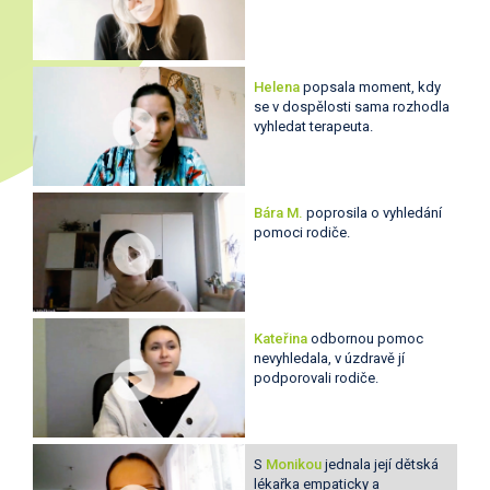
Helena
popsala moment, kdy
se v dospělosti sama rozhodla
vyhledat terapeuta.
Bára M.
poprosila o vyhledání
pomoci rodiče.
Kateřina
odbornou pomoc
nevyhledala, v úzdravě jí
podporovali rodiče.
S
Monikou
jednala její dětská
lékařka empaticky a