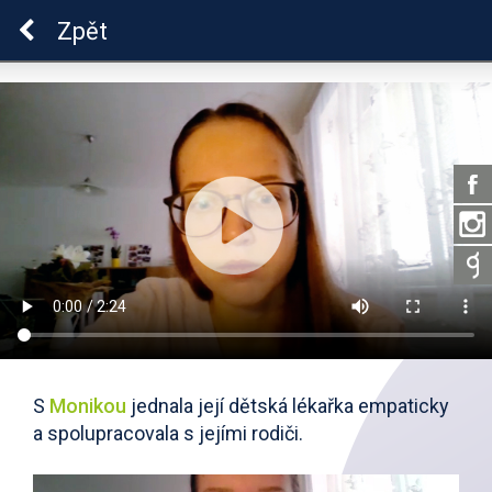
Škola dobrých vztahů
Zpět
S
Monikou
jednala její dětská lékařka empaticky
a spolupracovala s jejími rodiči.