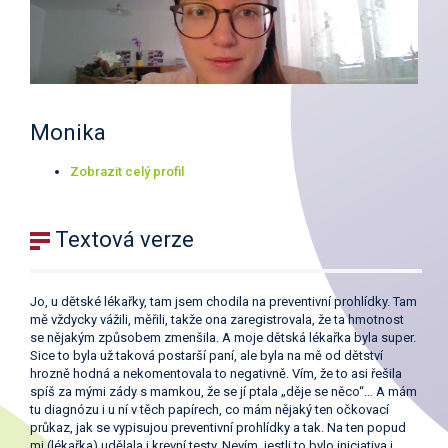
Monika
Zobrazit celý profil
Textová verze
Jo, u dětské lékařky, tam jsem chodila na preventivní prohlídky. Tam
mě vždycky vážili, měřili, takže ona zaregistrovala, že ta hmotnost
se nějakým způsobem zmenšila. A moje dětská lékařka byla super.
Sice to byla už taková postarší paní, ale byla na mě od dětství
hrozně hodná a nekomentovala to negativně. Vím, že to asi řešila
spíš za mými zády s mamkou, že se jí ptala „děje se něco“… A mám
tu diagnózu i u ní v těch papírech, co mám nějaký ten očkovací
průkaz, jak se vypisujou preventivní prohlídky a tak. Na ten popud
mi (lékařka) udělala i krevní testy. Nevím, jestli to bylo iniciativa i