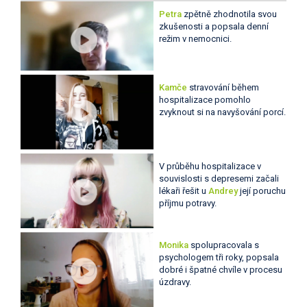
Petra
zpětně zhodnotila svou
zkušenosti a popsala denní
režim v nemocnici.
Kamče
stravování během
hospitalizace pomohlo
zvyknout si na navyšování porcí.
V průběhu hospitalizace v
souvislosti s depresemi začali
lékaři řešit u
Andrey
její poruchu
příjmu potravy.
Monika
spolupracovala s
psychologem tři roky, popsala
dobré i špatné chvíle v procesu
úzdravy.