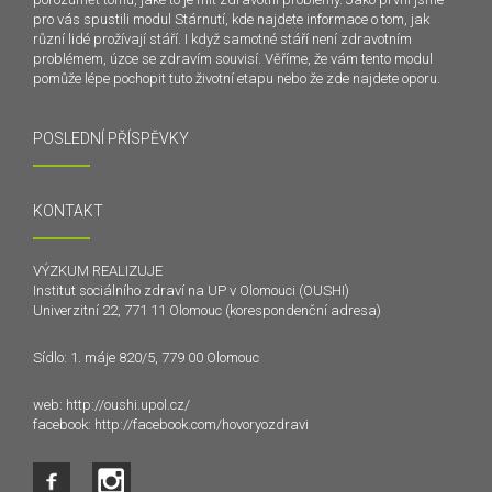
pro vás spustili modul Stárnutí, kde najdete informace o tom, jak
různí lidé prožívají stáří. I když samotné stáří není zdravotním
problémem, úzce se zdravím souvisí. Věříme, že vám tento modul
pomůže lépe pochopit tuto životní etapu nebo že zde najdete oporu.
POSLEDNÍ PŘÍSPĚVKY
KONTAKT
VÝZKUM REALIZUJE
Institut sociálního zdraví na UP v Olomouci (OUSHI)
Univerzitní 22, 771 11 Olomouc (korespondenční adresa)
Sídlo: 1. máje 820/5, 779 00 Olomouc
web:
http://oushi.upol.cz/
facebook:
http://facebook.com/hovoryozdravi