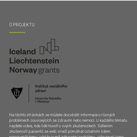
O PROJEKTU
Na těchto stránkách se můžete dozvědět informace o různých
problémech souvisejících se zdravím nebo nemocí. U každého tématu
najdete videa, kde lidé hovoří o svých zkušenostech. Sdílením
zkušeností pacientů se web snaží pomáhat ostatním lidem
porozumět tomu, jaké to je mít zdravotní problémy. Jako první jsme