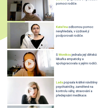
pomoci rodiče.
Kateřina
odbornou pomoc
nevyhledala, v úzdravě jí
podporovali rodiče.
S
Monikou
jednala její dětská
lékařka empaticky a
spolupracovala s jejími rodiči.
Lada
popsala krátké návštěvy
psychiatričky, zaměřené na
kontrolu váhy, stravování a
předepsání medikace.