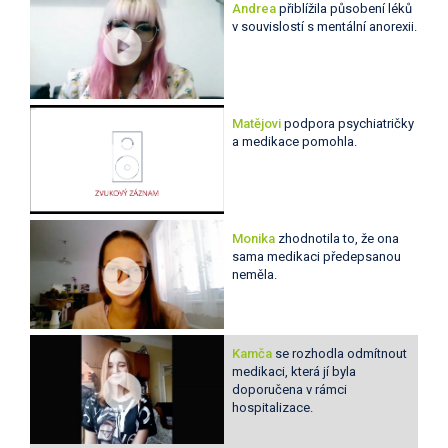
Andrea
přiblížila působení léků
v souvislostí s mentální anorexii.
Matějovi
podpora psychiatričky
a medikace pomohla.
Monika
zhodnotila to, že ona
sama medikaci předepsanou
neměla.
Kamča
se rozhodla odmítnout
medikaci, která jí byla
doporučena v rámci
hospitalizace.