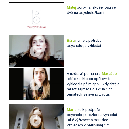
Matěj
porovnal zkušenosti se
dvěma psycholožkami.
Bára
neměla potřebu
psychologa vyhledat.
V úzdravě pomáhala
Marušce
léčitelka, kterou opětovně
vyhledala při relapsu, kdy chtěla
mluvit zejména o aktuálních
tématech ze svého života.
Marie
se k podpoře
psychologa rozhodla vyhledat
také výživového poradce
vzhledem k přetrvávajícím