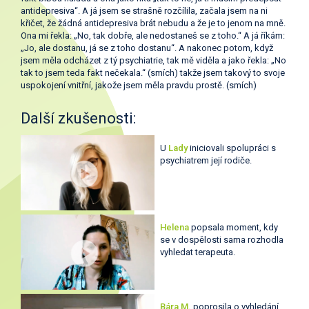
antidepresiva“. A já jsem se strašně rozčílila, začala jsem na ni
křičet, že žádná antidepresiva brát nebudu a že je to jenom na mně.
Ona mi řekla: „No, tak dobře, ale nedostaneš se z toho.“ A já říkám:
„Jo, ale dostanu, já se z toho dostanu“. A nakonec potom, když
jsem měla odcházet z tý psychiatrie, tak mě viděla a jako řekla: „No
tak to jsem teda fakt nečekala.“ (smích) takže jsem takový to svoje
uspokojení vnitřní, jakože jsem měla pravdu prostě. (smích)
Další zkušenosti:
U
Lady
iniciovali spolupráci s
psychiatrem její rodiče.
Helena
popsala moment, kdy
se v dospělosti sama rozhodla
vyhledat terapeuta.
Bára M.
poprosila o vyhledání