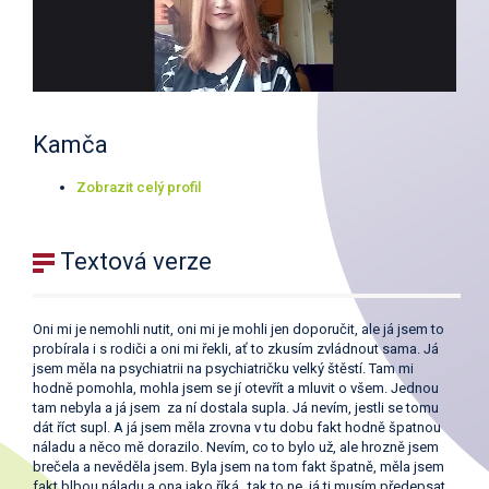
Kamča
Zobrazit celý profil
Textová verze
Oni mi je nemohli nutit, oni mi je mohli jen doporučit, ale já jsem to
probírala i s rodiči a oni mi řekli, ať to zkusím zvládnout sama. Já
jsem měla na psychiatrii na psychiatričku velký štěstí. Tam mi
hodně pomohla, mohla jsem se jí otevřít a mluvit o všem. Jednou
tam nebyla a já jsem za ní dostala supla. Já nevím, jestli se tomu
dát říct supl. A já jsem měla zrovna v tu dobu fakt hodně špatnou
náladu a něco mě dorazilo. Nevím, co to bylo už, ale hrozně jsem
brečela a nevěděla jsem. Byla jsem na tom fakt špatně, měla jsem
fakt blbou náladu a ona jako říká „tak to ne, já ti musím předepsat