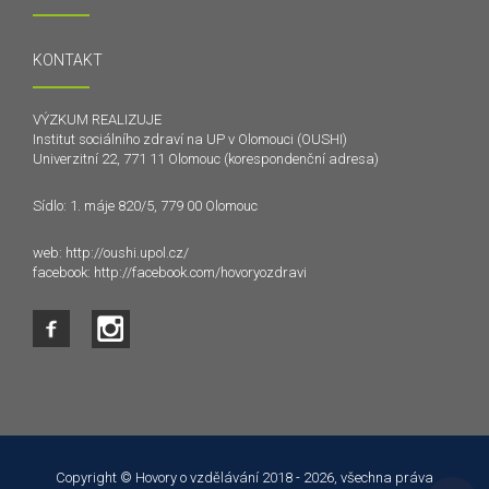
KONTAKT
VÝZKUM REALIZUJE
Institut sociálního zdraví na UP v Olomouci (OUSHI)
Univerzitní 22, 771 11 Olomouc (korespondenční adresa)
Sídlo: 1. máje 820/5, 779 00 Olomouc
web:
http://oushi.upol.cz/
facebook:
http://facebook.com/hovoryozdravi
Tento web používá k poskytování služeb a analýze
návštěvnosti soubory cookie. Používáním tohoto webu s tím
souhlasíte.
Copyright © Hovory o vzdělávání 2018 - 2026, všechna práva