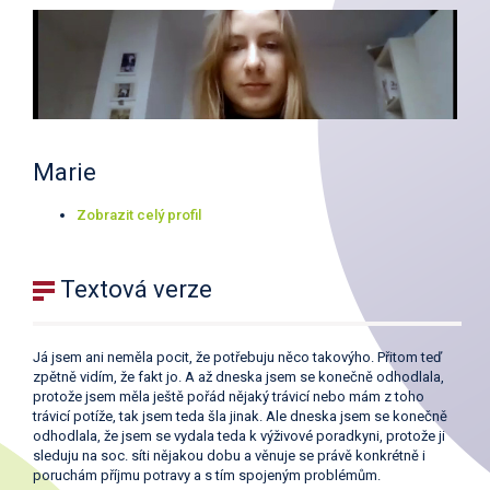
Marie
Zobrazit celý profil
Textová verze
Já jsem ani neměla pocit, že potřebuju něco takovýho. Přitom teď
zpětně vidím, že fakt jo. A až dneska jsem se konečně odhodlala,
protože jsem měla ještě pořád nějaký trávicí nebo mám z toho
trávicí potíže, tak jsem teda šla jinak. Ale dneska jsem se konečně
odhodlala, že jsem se vydala teda k výživové poradkyni, protože ji
sleduju na soc. síti nějakou dobu a věnuje se právě konkrétně i
poruchám příjmu potravy a s tím spojeným problémům.