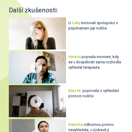
Další zkušenosti:
U
Lady
iniciovali spolupráci s
psychiatrem její rodiče.
Helena
popsala moment, kdy
se v dospělosti sama rozhodla
vyhledat terapeuta.
Bára M.
poprosila o vyhledání
pomoci rodiče.
Kateřina
odbornou pomoc
nevyhledala, v úzdravě jí