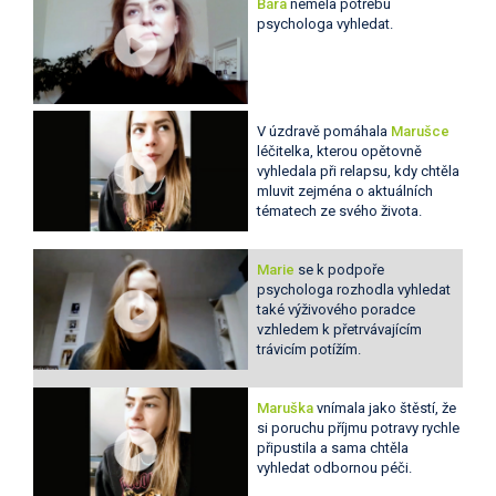
Bára
neměla potřebu
psychologa vyhledat.
V úzdravě pomáhala
Marušce
léčitelka, kterou opětovně
vyhledala při relapsu, kdy chtěla
mluvit zejména o aktuálních
tématech ze svého života.
Marie
se k podpoře
psychologa rozhodla vyhledat
také výživového poradce
vzhledem k přetrvávajícím
trávicím potížím.
Maruška
vnímala jako štěstí, že
si poruchu příjmu potravy rychle
připustila a sama chtěla
vyhledat odbornou péči.