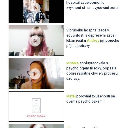
hospitalizace pomohlo
zvyknout si na navyšování porcí.
V průběhu hospitalizace v
souvislosti s depresemi začali
lékaři řešit u
Andrey
její poruchu
příjmu potravy.
Monika
spolupracovala s
psychologem tři roky, popsala
dobré i špatné chvíle v procesu
úzdravy.
Matěj
porovnal zkušenosti se
dvěma psycholožkami.