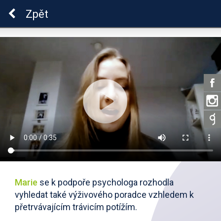
Škola dobrých vztahů
Zpět
Marie
se k podpoře psychologa rozhodla
vyhledat také výživového poradce vzhledem k
přetrvávajícím trávicím potížím.