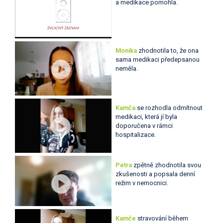
a medikace pomohla.
Monika
zhodnotila to, že ona
sama medikaci předepsanou
neměla.
Kamča
se rozhodla odmítnout
medikaci, která jí byla
doporučena v rámci
hospitalizace.
Petra
zpětně zhodnotila svou
zkušenosti a popsala denní
režim v nemocnici.
Kamče
stravování během