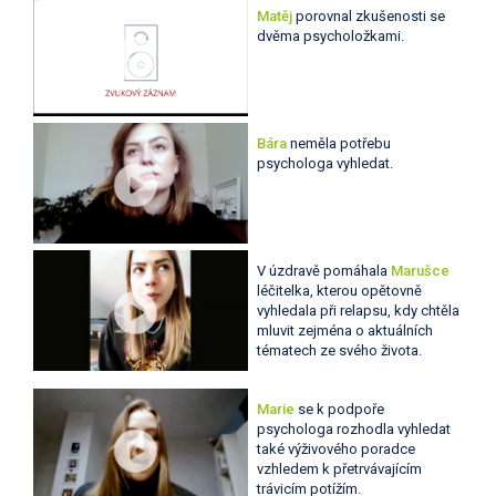
Matěj
porovnal zkušenosti se
dvěma psycholožkami.
Bára
neměla potřebu
psychologa vyhledat.
V úzdravě pomáhala
Marušce
léčitelka, kterou opětovně
vyhledala při relapsu, kdy chtěla
mluvit zejména o aktuálních
tématech ze svého života.
Marie
se k podpoře
psychologa rozhodla vyhledat
také výživového poradce
vzhledem k přetrvávajícím
trávicím potížím.