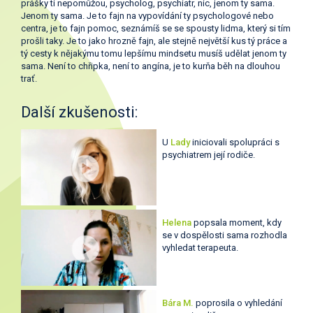
prášky ti nepomůžou, psycholog, psychiatr, nic, jenom ty sama.
Jenom ty sama. Je to fajn na vypovídání ty psychologové nebo
centra, je to fajn pomoc, seznámíš se se spousty lidma, který si tím
prošli taky. Je to jako hrozně fajn, ale stejně největší kus tý práce a
tý cesty k nějakýmu tomu lepšímu mindsetu musíš udělat jenom ty
sama. Není to chřipka, není to angína, je to kurňa běh na dlouhou
trať.
Další zkušenosti:
U
Lady
iniciovali spolupráci s
psychiatrem její rodiče.
Helena
popsala moment, kdy
se v dospělosti sama rozhodla
vyhledat terapeuta.
Bára M.
poprosila o vyhledání