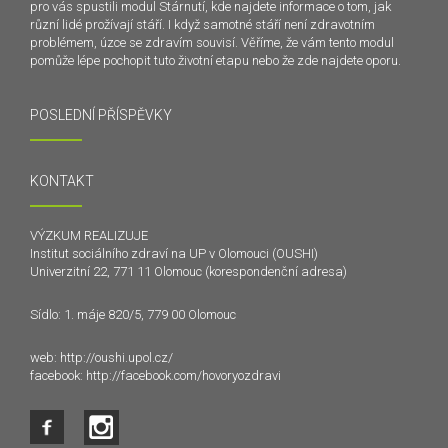
pro vás spustili modul Stárnutí, kde najdete informace o tom, jak
různí lidé prožívají stáří. I když samotné stáří není zdravotním
problémem, úzce se zdravím souvisí. Věříme, že vám tento modul
pomůže lépe pochopit tuto životní etapu nebo že zde najdete oporu.
POSLEDNÍ PŘÍSPĚVKY
KONTAKT
VÝZKUM REALIZUJE
Institut sociálního zdraví na UP v Olomouci (OUSHI)
Univerzitní 22, 771 11 Olomouc (korespondenční adresa)
Sídlo: 1. máje 820/5, 779 00 Olomouc
web:
http://oushi.upol.cz/
facebook:
http://facebook.com/hovoryozdravi