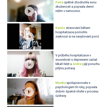
Petra
zpětně zhodnotila svou
zkušenosti a popsala denní
režim v nemocnici.
Kamče
stravování během
hospitalizace pomohlo
zvyknout si na navyšování porcí.
V průběhu hospitalizace v
souvislosti s depresemi začali
lékaři řešit u
Andrey
její poruchu
příjmu potravy.
Monika
spolupracovala s
psychologem tři roky, popsala
dobré i špatné chvíle v procesu
úzdravy.