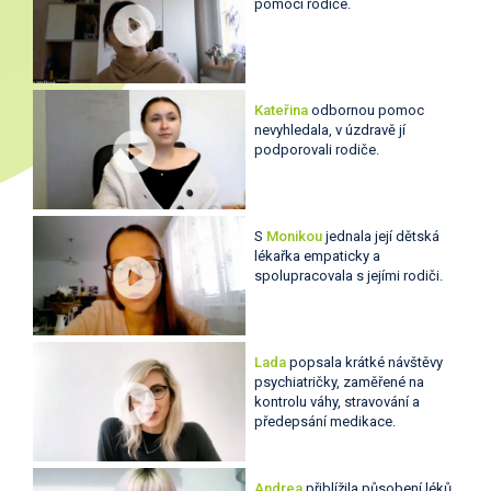
pomoci rodiče.
Kateřina
odbornou pomoc
nevyhledala, v úzdravě jí
podporovali rodiče.
S
Monikou
jednala její dětská
lékařka empaticky a
spolupracovala s jejími rodiči.
Lada
popsala krátké návštěvy
psychiatričky, zaměřené na
kontrolu váhy, stravování a
předepsání medikace.
Andrea
přiblížila působení léků