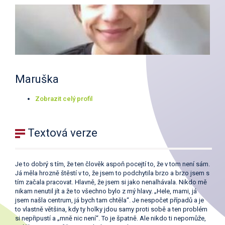
Maruška
Zobrazit celý profil
Textová verze
Je to dobrý s tím, že ten člověk aspoň pocejtí to, že v tom není sám.
Já měla hrozně štěstí v to, že jsem to podchytila brzo a brzo jsem s
tím začala pracovat. Hlavně, že jsem si jako nenalhávala. Nikdo mě
nikam nenutil jít a že to všechno bylo z mý hlavy. „Hele, mami, já
jsem našla centrum, já bych tam chtěla“. Je nespočet případů a je
to vlastně většina, kdy ty holky jdou samy proti sobě a ten problém
si nepřipustí a „mně nic není“. To je špatně. Ale nikdo ti nepomůže,