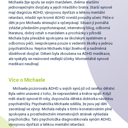
Michaela žije spolu se svým manželem, dvěma staršími
jednovaječnými dvojčaty a jejich mladšího bratra. Starší synové
mají diagnózu ADHD, vývojovou dysfázii a lehkou mentální
retardaci, mladší syn kromě ADHD rovněž poruchy učení. Péče o
děti je pro Michaelu stresující a vyčerpávají. Situaci jí pomáhá
zvládat především psychoterapeut, internetový blog, odborná
literatura, dobrý vztah s manželem a procházky v přírodě.
Michala byla převážně spokojena se školským systémem a
odbornou péčí, nespokojena pouze s vedením školky a jednou
psychiatričkou. Nejvíce Michaelu trápí živelnost a nadměrná
důvěřivost dvojčat. Dětem byla zkoušena na ADHD medikace,
ale vyskytly se neúnosné vedlejší účinky. Momentálně synové
medikaci neužívají.
Více o Michaele
Michaela pozorovala ADHD u svých synů již od raného dětství.
Byla velmi unavená z toho, že nepravidelně a krátce spali. Když
měli starší synové tři roky, doporučila dětská doktorka návštěvu
psychiatričky. Psychiatrička Michaele sdělila, že jsou její děti
zaostávají ve vývoji. Michala nebyla s tímto konstatováním plně
spokojena a prostřednictvím internetových stránek vyhledala
psycholožku. Tato psycholožka diagnostikovala synům ADHD,
vývojovou dysfázii a lehkou mentální retardaci.