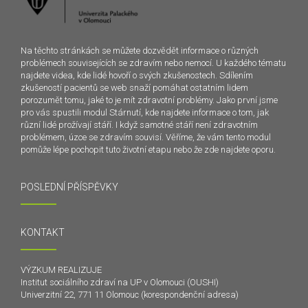
Na těchto stránkách se můžete dozvědět informace o různých
problémech souvisejících se zdravím nebo nemocí. U každého tématu
najdete videa, kde lidé hovoří o svých zkušenostech. Sdílením
zkušeností pacientů se web snaží pomáhat ostatním lidem
porozumět tomu, jaké to je mít zdravotní problémy. Jako první jsme
pro vás spustili modul Stárnutí, kde najdete informace o tom, jak
různí lidé prožívají stáří. I když samotné stáří není zdravotním
problémem, úzce se zdravím souvisí. Věříme, že vám tento modul
pomůže lépe pochopit tuto životní etapu nebo že zde najdete oporu.
POSLEDNÍ PŘÍSPĚVKY
KONTAKT
VÝZKUM REALIZUJE
Institut sociálního zdraví na UP v Olomouci (OUSHI)
Univerzitní 22, 771 11 Olomouc (korespondenční adresa)