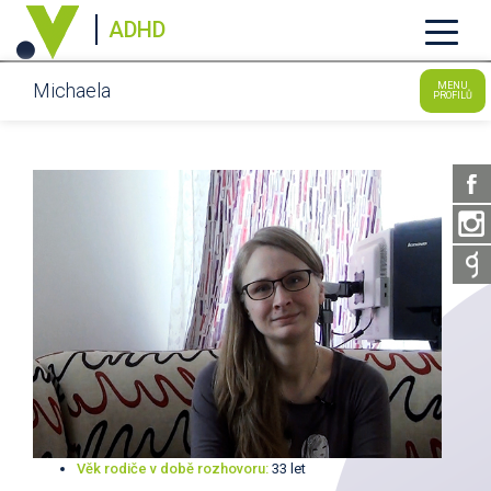
ADHD
Michaela
MENU
PROFILŮ
Věk rodiče v době rozhovoru:
33 let