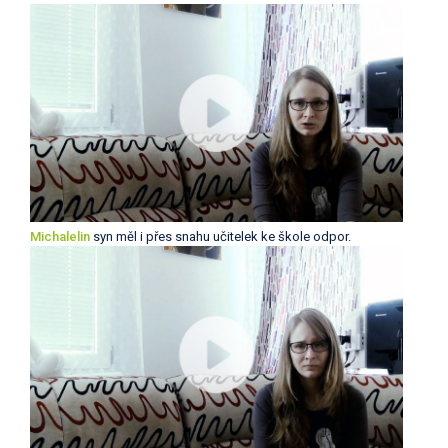
Michalelin
syn měl i přes snahu učitelek ke škole odpor.