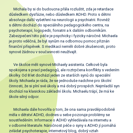
Michala by si do budoucna přála rozluštit, zda je retardace
důsledkem dysfázie, nebo důsledkem ADHD. Proto s dětmi
absolvuje další vyšetření na neurologii a psychiatrii. Rovněž
s dětmi dochází do speciálního pedagogického centra, na
psychoterapii, logopedii, foniatrii a k dalším odborníkům.
Zabezpečení této péče je psychicky i fyzicky náročné. Michaela
je proto vděčná, že byl synům na odbornou pomoc přiznán
finanční příspěvek. S medikací neměli dobré zkušenosti, proto
synové žádnou v současnosti neužívajít.
Ve školce měli synové Michaely asistenta. Celkově byla
spokojena s prací pedagogů, ale roztrpčena konflikty s vedením
školky. Od 8 let dochází jeden ze starších synů do speciální
školy. Michaela je ráda, že se jednoduše nadchne pro školní
činnosti, že si plní své úkoly a má dobrý prospěch. Nejmladší syn
dochází na klasickou základní školu. Michaelu trápí, že má ke
škole silný odpor.
Michaela dále hovořila o tom, že ona sama pravděpodobně
měla v dětství ADHD, dodnes u sebe pozoruje problémy se
soustředěním. Informace o ADHD vyhledávala na internetu a
v odborné literatuře. Náročnost péče o syny s ADHD jí pomáhá
zvládat psychoterapie, internetový blog, dobrý vztah