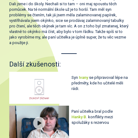
Dali jsme i do školy. Nechali si to tam – oni maj spoustu těch
pomůcek. Na té normální škole už je to horší. Tam měl syn
problémy se čtením, tak já jsem měla zalaminovanej papírek,
vystříhávala jsem okýnko, sice se prodávaj zalaminovaný tabulky
pro čtení, ale těch okýnek je tam víc. A on z toho byl zmatenej, který
vlastně to okýnko má číst, aby bylo v tom řádku. Takže spíš si to
jako vyrobíme my, ale paní učitelka je úplně super, že tu věc vezme
a použije ji.
Další zkušenosti:
Syn
Ivany
se připravoval lépe na
předměty, kde ho učitelé měli
rádi.
Paní učitelka bral podle
Hanky B.
konflikty mezi
spolužáky s rezervou