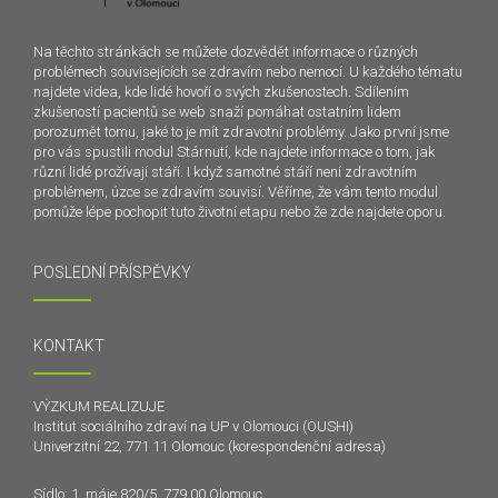
Na těchto stránkách se můžete dozvědět informace o různých
problémech souvisejících se zdravím nebo nemocí. U každého tématu
najdete videa, kde lidé hovoří o svých zkušenostech. Sdílením
zkušeností pacientů se web snaží pomáhat ostatním lidem
porozumět tomu, jaké to je mít zdravotní problémy. Jako první jsme
pro vás spustili modul Stárnutí, kde najdete informace o tom, jak
různí lidé prožívají stáří. I když samotné stáří není zdravotním
problémem, úzce se zdravím souvisí. Věříme, že vám tento modul
pomůže lépe pochopit tuto životní etapu nebo že zde najdete oporu.
POSLEDNÍ PŘÍSPĚVKY
KONTAKT
VÝZKUM REALIZUJE
Institut sociálního zdraví na UP v Olomouci (OUSHI)
Univerzitní 22, 771 11 Olomouc (korespondenční adresa)
Sídlo: 1. máje 820/5, 779 00 Olomouc