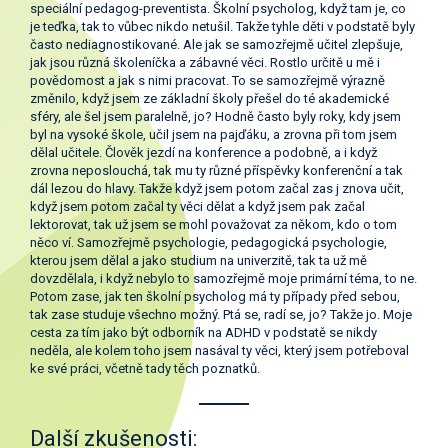
speciální pedagog-preventista. Školní psycholog, když tam je, co
je teďka, tak to vůbec nikdo netušil. Takže tyhle děti v podstatě byly
často nediagnostikované. Ale jak se samozřejmě učitel zlepšuje,
jak jsou různá školeníčka a zábavné věci. Rostlo určitě u mě i
povědomost a jak s nimi pracovat. To se samozřejmě výrazně
změnilo, když jsem ze základní školy přešel do té akademické
sféry, ale šel jsem paralelně, jo? Hodně často byly roky, kdy jsem
byl na vysoké škole, učil jsem na pajďáku, a zrovna při tom jsem
dělal učitele. Člověk jezdí na konference a podobně, a i když
zrovna neposlouchá, tak mu ty různé příspěvky konferenční a tak
dál lezou do hlavy. Takže když jsem potom začal zas j znova učit,
když jsem potom začal ty věci dělat a když jsem pak začal
lektorovat, tak už jsem se mohl považovat za někom, kdo o tom
něco ví. Samozřejmě psychologie, pedagogická psychologie,
kterou jsem dělal a jako studium na univerzitě, tak ta už mě
dovzdělala, i když nebylo to samozřejmě moje primární téma, to ne.
Potom zase, jak ten školní psycholog má ty případy před sebou,
tak zase studuje všechno možný. Ptá se, radí se, jo? Takže jo. Moje
cesta za tím jako být odborník na ADHD v podstatě se nikdy
neděla, ale kolem toho jsem nasával ty věci, který jsem potřeboval
ke své práci, včetně tady těch poznatků.
Další zkušenosti: