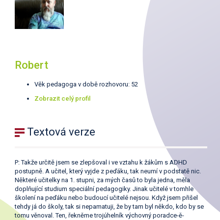
Robert
Věk pedagoga v době rozhovoru: 52
Zobrazit celý profil
Textová verze
P: Takže určitě jsem se zlepšoval i ve vztahu k žákům s ADHD
postupně. A učitel, který vyjde z peďáku, tak neumí v podstatě nic.
Některé učitelky na 1. stupni, za mých časů to byla jedna, měla
doplňující studium speciální pedagogiky. Jinak učitelé v tomhle
školení na peďáku nebo budoucí učitelé nejsou. Když jsem přišel
tehdy já do školy, tak si nepamatuji, že by tam byl někdo, kdo by se
tomu věnoval. Ten, řekněme trojúhelník výchovný poradce-ě-