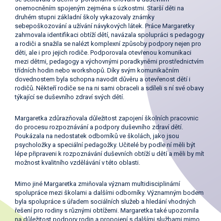
onemocněním spojeným zejména s úzkostmi. Starší děti na
druhém stupni základní školy vykazovaly známky
sebepoškozování a užívání návykových látek. Práce Margaretky
zahrnovala identifikaci obtíží dětí, navázala spolupráci s pedagogy
a rodiči a snažila se nalézt komplexní způsoby podpory nejen pro
děti, ale i pro jejich rodiče. Podporovala otevřenou komunikaci
mezi dětmi, pedagogy a výchovnými poradkyněmi prostřednictvím
třídních hodin nebo workshopů. Díky svým komunikačním
dovednostem byla schopna navodit důvěru a otevřenost dětí i
rodičů. Někteří rodiče se na ni sami obraceli a sdíleli s ní své obavy
týkající se duševního zdraví svých dětí.
Margaretka zdůrazňovala důležitost zapojení školních pracovnic
do procesu rozpoznávání a podpory duševního zdraví dětí.
Poukázala na nedostatek odborníků ve školách, jako jsou
psycholožky a speciální pedagožky. Učitelé by podle ní měli být
lépe připraveni k rozpoznávání duševních obtíží u dětí a měli by mít
možnost kvalitního vzdělávání v této oblasti.
Mimo jiné Margaretka zmiňovala význam multidisciplinární
spolupráce mezi školami a dalšími odborníky. Významným bodem
byla spolupráce s úřadem sociálních služeb a hledání vhodných
řešení pro rodiny s různými obtížemi. Margaretka také upozornila
na důležitost podpory rodin a propojení s dalšími službami mimo