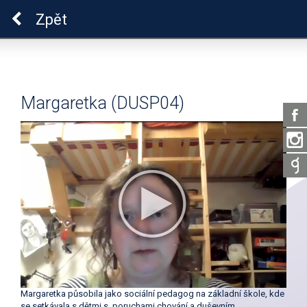
Pro zdraví duše
Zpět
Margaretka (DUSP04)
Margaretka působila jako sociální pedagog na základní škole, kde
se setkávala s dětmi s poruchami chování a duševním