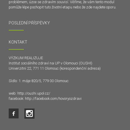
problémem, úzce se zdravím souvisí. Věříme, že vám tento modul
pomůže lépe pochopit tuto životní etapu nebo že zde najdete oporu.
POSLEDNÍ PŘÍSPĚVKY
KONTAKT
VÝZKUM REALIZUJE
Institut sociálního zdraví na UP v Olomouci (OUSHI)
Univerzitní 22, 771 11 Olomouc (korespondenční adresa)
Sídlo: 1. máje 820/5, 779 00 Olomouc
web:
http://oushi.upol.cz/
facebook:
http://facebook.com/hovoryozdravi