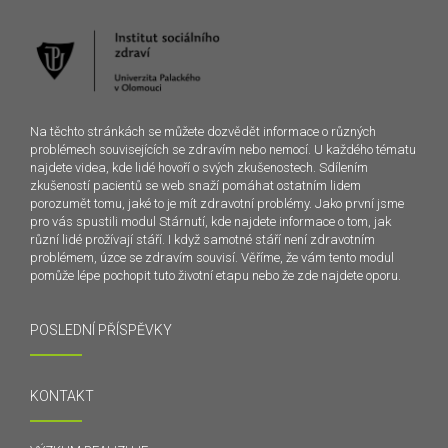
Na těchto stránkách se můžete dozvědět informace o různých
problémech souvisejících se zdravím nebo nemocí. U každého tématu
najdete videa, kde lidé hovoří o svých zkušenostech. Sdílením
zkušeností pacientů se web snaží pomáhat ostatním lidem
porozumět tomu, jaké to je mít zdravotní problémy. Jako první jsme
pro vás spustili modul Stárnutí, kde najdete informace o tom, jak
různí lidé prožívají stáří. I když samotné stáří není zdravotním
problémem, úzce se zdravím souvisí. Věříme, že vám tento modul
pomůže lépe pochopit tuto životní etapu nebo že zde najdete oporu.
POSLEDNÍ PŘÍSPĚVKY
KONTAKT