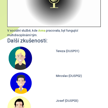
V sociální službě, kde
Anna
pracovala, byl fungující
multidisciplinární tým.
Další zkušenosti:
Tereza (DUSP01)
Miroslav (DUSP02)
Josef (DUSP03)