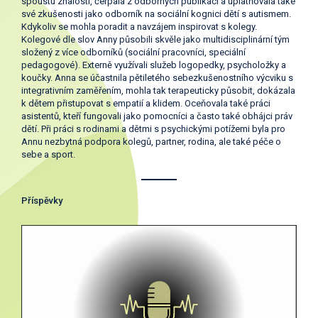
spoustu znalostí, čerpala z odborných publikací a uplatňovala také
své zkušenosti jako odborník na sociální kognici dětí s autismem.
Kdykoliv se mohla poradit a navzájem inspirovat s kolegy.
Kolegové dle slov Anny působili skvěle jako multidisciplinární tým
složený z více odborníků (sociální pracovníci, speciální
pedagogové). Externě využívali služeb logopedky, psycholožky a
koučky. Anna se účastnila pětiletého sebezkušenostního výcviku s
integrativním zaměřením, mohla tak terapeuticky působit, dokázala
k dětem přistupovat s empatií a klidem. Oceňovala také práci
asistentů, kteří fungovali jako pomocníci a často také obhájci práv
dětí. Při práci s rodinami a dětmi s psychickými potížemi byla pro
Annu nezbytná podpora kolegů, partner, rodina, ale také péče o
sebe a sport.
Příspěvky