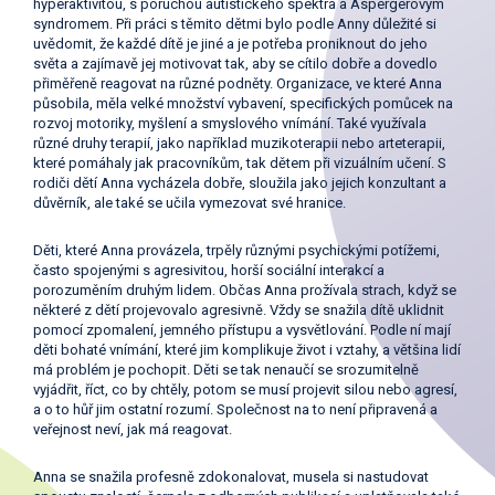
hyperaktivitou, s poruchou autistického spektra a Aspergerovým
syndromem. Při práci s těmito dětmi bylo podle Anny důležité si
uvědomit, že každé dítě je jiné a je potřeba proniknout do jeho
světa a zajímavě jej motivovat tak, aby se cítilo dobře a dovedlo
přiměřeně reagovat na různé podněty. Organizace, ve které Anna
působila, měla velké množství vybavení, specifických pomůcek na
rozvoj motoriky, myšlení a smyslového vnímání. Také využívala
různé druhy terapií, jako například muzikoterapii nebo arteterapii,
které pomáhaly jak pracovníkům, tak dětem při vizuálním učení. S
rodiči dětí Anna vycházela dobře, sloužila jako jejich konzultant a
důvěrník, ale také se učila vymezovat své hranice.
Děti, které Anna provázela, trpěly různými psychickými potížemi,
často spojenými s agresivitou, horší sociální interakcí a
porozuměním druhým lidem. Občas Anna prožívala strach, když se
některé z dětí projevovalo agresivně. Vždy se snažila dítě uklidnit
pomocí zpomalení, jemného přístupu a vysvětlování. Podle ní mají
děti bohaté vnímání, které jim komplikuje život i vztahy, a většina lidí
má problém je pochopit. Děti se tak nenaučí se srozumitelně
vyjádřit, říct, co by chtěly, potom se musí projevit silou nebo agresí,
a o to hůř jim ostatní rozumí. Společnost na to není připravená a
veřejnost neví, jak má reagovat.
Anna se snažila profesně zdokonalovat, musela si nastudovat