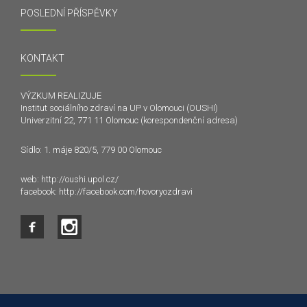
POSLEDNÍ PŘÍSPĚVKY
KONTAKT
VÝZKUM REALIZUJE
Institut sociálního zdraví na UP v Olomouci (OUSHI)
Univerzitní 22, 771 11 Olomouc (korespondenční adresa)
Sídlo: 1. máje 820/5, 779 00 Olomouc
web:
http://oushi.upol.cz/
facebook:
http://facebook.com/hovoryozdravi
Tento web používá k poskytování služeb a analýze
návštěvnosti soubory cookie. Používáním tohoto webu s tím