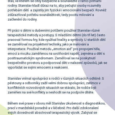
stav, ve kterém se cítily bezpečně a sounáležitě v rámci primární
rodiny. Stanislav kladl důraz na to, aby pečující osoby rozuměly
potřebám dětí a zajistily jim fyzické i emocionální bezpečí. Rovněž
zdůrazňoval potřebu sounáležitosti, tedy pocitu milování a
začlenění do rodiny.
Při práci s dětmi s duševními potížemi používal Stanislav různé
terapeutické metody a postupy. S mladšími dětmi (do tří let) často
pracoval formou hry, kde využíval hračky a symboly. U starších dětí
se zaměřoval na projektivní techniky, jako je malování a
interpretace. Používal metodu „emotion aid“ pro propojení těla,
emocí a mozku zaměřenou na uvolňování napětí, zejména u dětí s
posttraumatickým syndromem. Zaměřoval se na poskytnutí
bezpečného prostoru a podporoval děti v nalezení způsobů, jak se
vypořádat se svými emocemi a reakcemi.
Stanislav vnímal spolupráci s rodiči v různých situacích odlišně. S
pěstouny a odborníky zažil velmi dobrou spolupráci, zatímco v
konfliktních rozvodových situacích se stávalo, že rodiče byli
zaměřeni na své konflikty a neshodli se na podpoře dítěte.
Během své praxe v oboru měl Stanislav zkušenost s diagnostikou,
prací v manželské poradně a v léčebně. Pro další zdokonalení
svých dovedností absolvoval terapeutický výcvik. Zabýval se