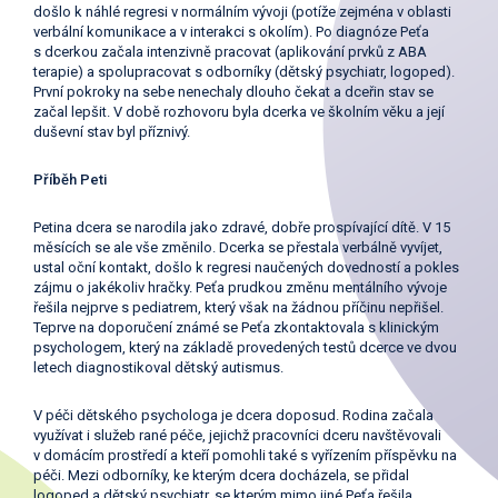
došlo k náhlé regresi v normálním vývoji (potíže zejména v oblasti
verbální komunikace a v interakci s okolím). Po diagnóze Peťa
s dcerkou začala intenzivně pracovat (aplikování prvků z ABA
terapie) a spolupracovat s odborníky (dětský psychiatr, logoped).
První pokroky na sebe nenechaly dlouho čekat a dceřin stav se
začal lepšit. V době rozhovoru byla dcerka ve školním věku a její
duševní stav byl příznivý.
Příběh Peti
Petina dcera se narodila jako zdravé, dobře prospívající dítě. V 15
měsících se ale vše změnilo. Dcerka se přestala verbálně vyvíjet,
ustal oční kontakt, došlo k regresi naučených dovedností a pokles
zájmu o jakékoliv hračky. Peťa prudkou změnu mentálního vývoje
řešila nejprve s pediatrem, který však na žádnou příčinu nepřišel.
Teprve na doporučení známé se Peťa zkontaktovala s klinickým
psychologem, který na základě provedených testů dcerce ve dvou
letech diagnostikoval dětský autismus.
V péči dětského psychologa je dcera doposud. Rodina začala
využívat i služeb rané péče, jejichž pracovníci dceru navštěvovali
v domácím prostředí a kteří pomohli také s vyřízením příspěvku na
péči. Mezi odborníky, ke kterým dcera docházela, se přidal
logoped a dětský psychiatr, se kterým mimo jiné Peťa řešila