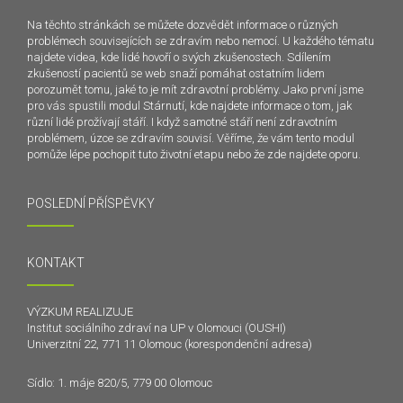
Na těchto stránkách se můžete dozvědět informace o různých
problémech souvisejících se zdravím nebo nemocí. U každého tématu
najdete videa, kde lidé hovoří o svých zkušenostech. Sdílením
zkušeností pacientů se web snaží pomáhat ostatním lidem
porozumět tomu, jaké to je mít zdravotní problémy. Jako první jsme
pro vás spustili modul Stárnutí, kde najdete informace o tom, jak
různí lidé prožívají stáří. I když samotné stáří není zdravotním
problémem, úzce se zdravím souvisí. Věříme, že vám tento modul
pomůže lépe pochopit tuto životní etapu nebo že zde najdete oporu.
POSLEDNÍ PŘÍSPĚVKY
KONTAKT
VÝZKUM REALIZUJE
Institut sociálního zdraví na UP v Olomouci (OUSHI)
Univerzitní 22, 771 11 Olomouc (korespondenční adresa)
Sídlo: 1. máje 820/5, 779 00 Olomouc