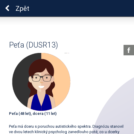
Pro zdraví duše
Zpět
Peťa (DUSR13)
Peťa (48 let), dcera (11 let)
Peťa má dceru s poruchou autistického spektra. Diagnózu stanovil
ve dvou letech klinický psycholog zanedlouho poté, co u dcerky