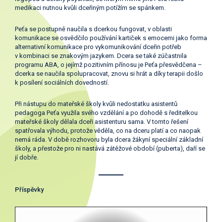
medikaci nutnou kvůli dceřiným potížím se spánkem.
Peťa se postupně naučila s dcerkou fungovat, v oblasti
komunikace se osvědčilo používání kartiček s emocemi jako forma
alternativní komunikace pro vykomunikování dceřin potřeb
v kombinaci se znakovým jazykem. Dcera se také zúčastnila
programu ABA, o jejímž pozitivním přínosu je Peťa přesvědčena –
dcerka se naučila spolupracovat, znovu si hrát a díky terapii došlo
k posílení sociálních dovedností.
Při nástupu do mateřské školy kvůli nedostatku asistentů
pedagoga Peťa využila svého vzdělání a po dohodě s ředitelkou
mateřské školy dělala dceři asistenturu sama. V tomto řešení
spatřovala výhodu, protože věděla, co na dceru platí a co naopak
nemá ráda. V době rozhovoru byla dcera žákyní speciální základní
školy, a přestože pro ni nastává zátěžové období (puberta), daří se
jí dobře.
Příspěvky