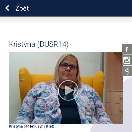
Pro zdraví duše
Zpět
Kristýna (DUSR14)
Kristýna (44 let), syn (8 let)