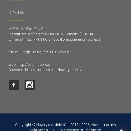
KONTAKT
VÝZKUM REALIZUJE
Institut sociálního zdraví na UP v Olomouci (OUSHI)
Univerzitní 22, 771 11 Olomouc (korespondenční adresa)
Sídlo: 1. máje 820/5, 779 00 Olomouc
web:
http://oushi.upol.cz/
facebook:
http://facebook.com/hovoryozdravi
Tento web používá k poskytování služeb a analýze
návštěvnosti soubory cookie. Používáním tohoto webu s tím
souhlasíte.
Copyright © Hovory o vzdělávání 2018 - 2026, všechna práva
vyhrazena. | Webdesign
studiolkm.cz