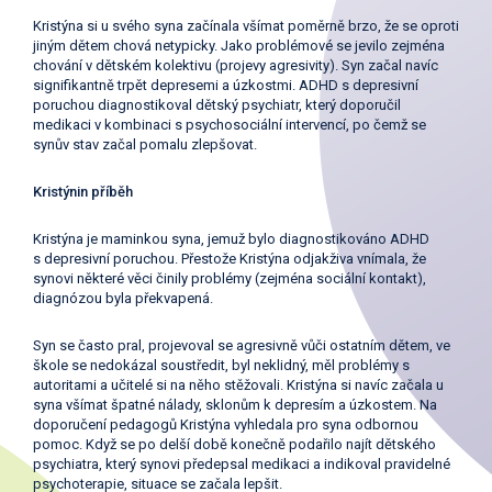
Kristýna si u svého syna začínala všímat poměrně brzo, že se oproti
jiným dětem chová netypicky. Jako problémové se jevilo zejména
chování v dětském kolektivu (projevy agresivity). Syn začal navíc
signifikantně trpět depresemi a úzkostmi. ADHD s depresivní
poruchou diagnostikoval dětský psychiatr, který doporučil
medikaci v kombinaci s psychosociální intervencí, po čemž se
synův stav začal pomalu zlepšovat.
Kristýnin příběh
Kristýna je maminkou syna, jemuž bylo diagnostikováno ADHD
s depresivní poruchou. Přestože Kristýna odjakživa vnímala, že
synovi některé věci činily problémy (zejména sociální kontakt),
diagnózou byla překvapená.
Syn se často pral, projevoval se agresivně vůči ostatním dětem, ve
škole se nedokázal soustředit, byl neklidný, měl problémy s
autoritami a učitelé si na něho stěžovali. Kristýna si navíc začala u
syna všímat špatné nálady, sklonům k depresím a úzkostem. Na
doporučení pedagogů Kristýna vyhledala pro syna odbornou
pomoc. Když se po delší době konečně podařilo najít dětského
psychiatra, který synovi předepsal medikaci a indikoval pravidelné
psychoterapie, situace se začala lepšit.