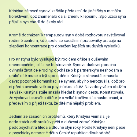
Kristýna zároveň synovi zařídila přeřazení do jiné třídy s menším
kolektivem, což znamenalo další změnu k lepšímu. Spolužáci syna
přijali a syn chodí do školy rád.
Kromě docházení k terapeutovi syn v době rozhovoru navštěvoval
rodinné centrum, kde spolu se sociálními pracovníky pracuje na
zlepšení koncentrace pro dosažení lepších studijních výsledků.
Pro Kristýnu bylo vysilující být rodičem dítěte s duševním
onemocněním, cítila se frustrovaně. Synova duševní porucha
ovlivnila život celé rodiny, docházelo k partnerským neshodám a
druhé dítě muselo být upozaděno. Kristýna si neustále musela
dávat pozor při komunikaci se synem, aby ho nerozrušila, což pro
ni představovalo velkou psychickou zátěž. Navzdory všem obtížím
se však Kristýna stále snažila hledat k synovi cestu. Konstatovala,
že výchova takového dítěte je o velké trpělivosti a naslouchání, a
především o přijetí faktu, že dítě má nějaký problém.
Jedním ze zásadních problémů, který Kristýna vnímala, je
nedostatek odborníků v péči o duševní zdraví. Kristýna
pedopsychiatra hledala dlouhé čtyři roky. Podle Kristýny není péče
o psychicky nemocné děti v České republice dlouhodobě