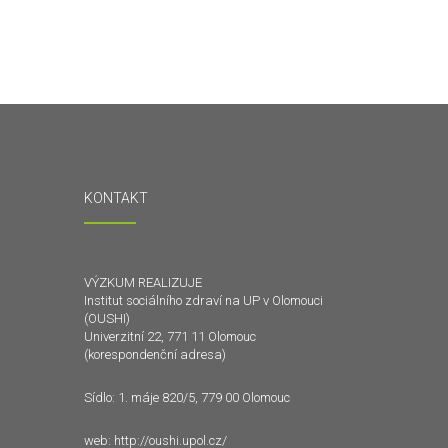
KONTAKT
VÝZKUM REALIZUJE
Institut sociálního zdraví na UP v Olomouci
(OUSHI)
Univerzitní 22, 771 11 Olomouc
(korespondenční adresa)
Sídlo: 1. máje 820/5, 779 00 Olomouc
web:
http://oushi.upol.cz/