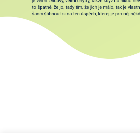
je velmi zvídavý, velmi chytrý, takže když ho nikdo ne
to špatně, že jo, tady tím, že jich je málo, tak je vl
šanci šáhnout si na ten úspěch, kterej je pro něj ně