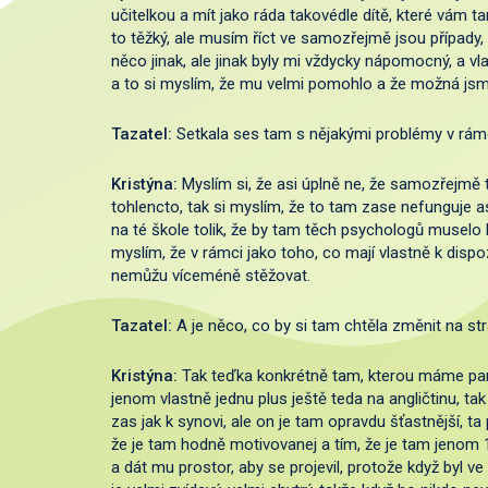
učitelkou a mít jako ráda takovédle dítě, které vám tam
to těžký, ale musím říct ve samozřejmě jsou případy,
něco jinak, ale jinak byly mi vždycky nápomocný, a vla
a to si myslím, že mu velmi pomohlo a že možná jsme 
Tazatel:
Setkala ses tam s nějakými problémy v rámc
Kristýna:
Myslím si, že asi úplně ne, že samozřejmě 
tohlencto, tak si myslím, že to tam zase nefunguje as
na té škole tolik, že by tam těch psychologů muselo b
myslím, že v rámci jako toho, co mají vlastně k dispozi
nemůžu víceméně stěžovat.
Tazatel:
A je něco, co by si tam chtěla změnit na s
Kristýna:
Tak teďka konkrétně tam, kterou máme paní
jenom vlastně jednu plus ještě teda na angličtinu, ta
zas jak k synovi, ale on je tam opravdu šťastnější, ta
že je tam hodně motivovanej a tím, že je tam jenom 12
a dát mu prostor, aby se projevil, protože když byl ve