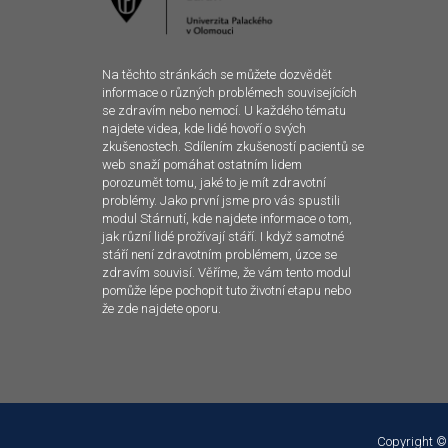
Na těchto stránkách se můžete dozvědět
informace o různých problémech souvisejících
se zdravím nebo nemocí. U každého tématu
najdete videa, kde lidé hovoří o svých
zkušenostech. Sdílením zkušeností pacientů se
web snaží pomáhat ostatním lidem
porozumět tomu, jaké to je mít zdravotní
problémy. Jako první jsme pro vás spustili
modul Stárnutí, kde najdete informace o tom,
jak různí lidé prožívají stáří. I když samotné
stáří není zdravotním problémem, úzce se
zdravím souvisí. Věříme, že vám tento modul
pomůže lépe pochopit tuto životní etapu nebo
že zde najdete oporu.
Copyright ©