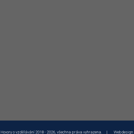
 Hovory o vzdělávání 2018 - 2026, všechna práva vyhrazena. | Webdesign