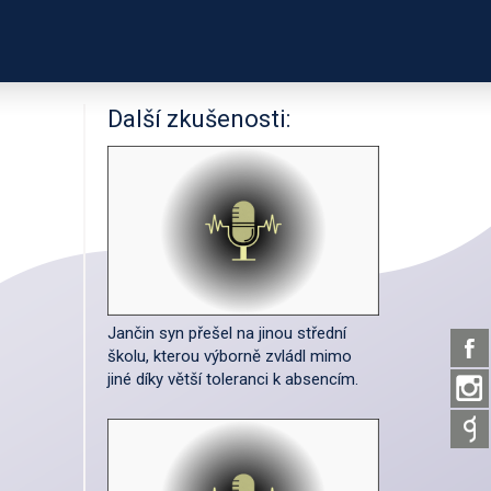
PODPOŘTE NÁS
ČASTNÍKŮ
O PROJEKTU
Další zkušenosti:
Jančin syn přešel na jinou střední
školu, kterou výborně zvládl mimo
jiné díky větší toleranci k absencím.