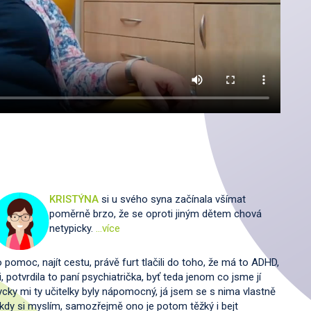
KRISTÝNA
si u svého syna začínala všímat
poměrně brzo, že se oproti jiným dětem chová
netypicky.
…více
 pomoc, najít cestu, právě furt tlačili do toho, že má to ADHD,
i, potvrdila to paní psychiatrička, byť teda jenom co jsme jí
ždycky mi ty učitelky byly nápomocný, já jsem se s nima vlastně
ěkdy si myslím, samozřejmě ono je potom těžký i bejt