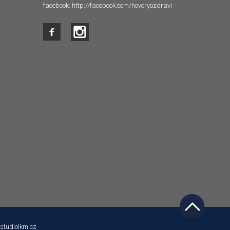
facebook:
http://facebook.com/hovoryozdravi
studiolkm.cz