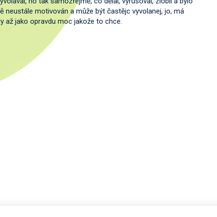
vyvolával, no tak samozřejmě, co dělal, vyrušoval, zlobil a bylo
astně neustále motivován a může být častějc vyvolanej, jo, má
kdy až jako opravdu moc jakože to chce.