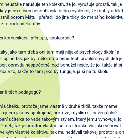
 neustále narušuje ten kolektiv, že jo, vyrušuje prostě, tak je
 kdy jsem s nimi nesouhlasila nebo myslím si, že mohly udělat
stně potom Máťu i přeřadili do jiné třídy, do menšího kolektivu,
to měli udělat dřív.
i komunikace, přístupu, spolupráce?
taky jako tam třeba oni tam mají nějaké psychology školní a
i úplně tak, jak by mělo, nota bene těch problémových dětí je
ejt opravdu nespočetně, což bohužel nejde, že jo, takže já si
ci a to, takže to tam jako by funguje, já si na tu školu
traně těch pedagogů?
 učitelku, protože jsme vlastně v druhé třídě, takže máme
k já jsem jakoby spokojená, protože, myslím si, nevím úplně
 paní učitelka to vede takovým stylem, který jemu vyhovuje, jo,
 dětí, tak je prostor vlastně se mu i trošku víc jako věnovat
 velkým vlastně kolektivu, tak mu nedávali takovej prostor a on