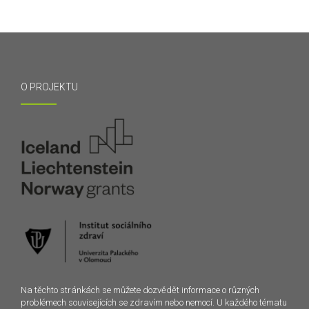
O PROJEKTU
Na těchto stránkách se můžete dozvědět informace o různých
problémech souvisejících se zdravím nebo nemocí. U každého tématu