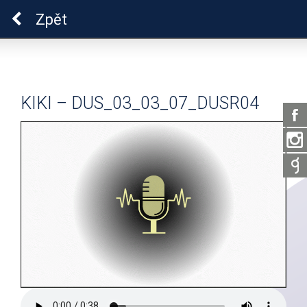
Pro zdraví duše
Zpět
KIKI – DUS_03_03_07_DUSR04