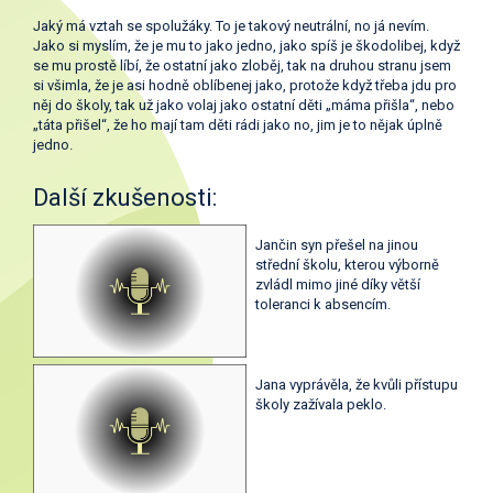
Jaký má vztah se spolužáky. To je takový neutrální, no já nevím.
Jako si myslím, že je mu to jako jedno, jako spíš je škodolibej, když
se mu prostě líbí, že ostatní jako zloběj, tak na druhou stranu jsem
si všimla, že je asi hodně oblíbenej jako, protože když třeba jdu pro
něj do školy, tak už jako volaj jako ostatní děti „máma přišla“, nebo
„táta přišel“, že ho mají tam děti rádi jako no, jim je to nějak úplně
jedno.
Další zkušenosti:
Jančin syn přešel na jinou
střední školu, kterou výborně
zvládl mimo jiné díky větší
toleranci k absencím.
Jana vyprávěla, že kvůli přístupu
školy zažívala peklo.