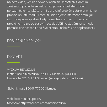
najdete videa, kde lidé hovoří o svých zkušenostech. Sdílením
zkušeností pacientů se web snaží pomáhat ostatním lidem
porozumět tomu, jaké to je mít zdravotní problémy. Jako první jsme
pro vás spustili modul Stárnutí, kde najdete informace o tom, jak
různí lidé prožívají stáří. I když samotné stáří není zdravotním
problémem, úzce se zdravím souvisí. Věříme, že vám tento modul
pomůže lépe pochopit tuto životní etapu nebo že zde najdete oporu.
POSLEDNÍ PŘÍSPĚVKY
KONTAKT
VÝZKUM REALIZUJE
Institut sociálního zdraví na UP v Olomouci (OUSHI)
Univerzitní 22, 771 11 Olomouc (korespondenční adresa)
Sídlo: 1. máje 820/5, 779 00 Olomouc
web:
http://oushi.upol.cz/
facebook:
http://facebook.com/hovoryozdravi