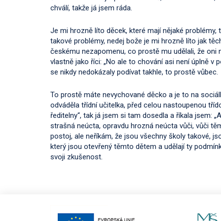
chválí, takže já jsem ráda.
Je mi hrozně líto děcek, které mají nějaké problémy, ta
takové problémy, nedej bože je mi hrozně líto jak těc
českému nezapomenu, co prostě mu udělali, že oni ne
vlastně jako říci: „No ale to chování asi není úplně v p
se nikdy nedokázaly podívat takhle, to prostě vůbec.
To prostě máte nevychované děcko a je to na sociálk
odváděla třídní učitelka, před celou nastoupenou tří
ředitelny“, tak já jsem si tam dosedla a říkala jsem: 
strašná neúcta, opravdu hrozná neúcta vůči, vůči tě
postoj, ale neříkám, že jsou všechny školy takové, jsou 
který jsou otevřený těmto dětem a udělají ty podmínky
svoji zkušenost.