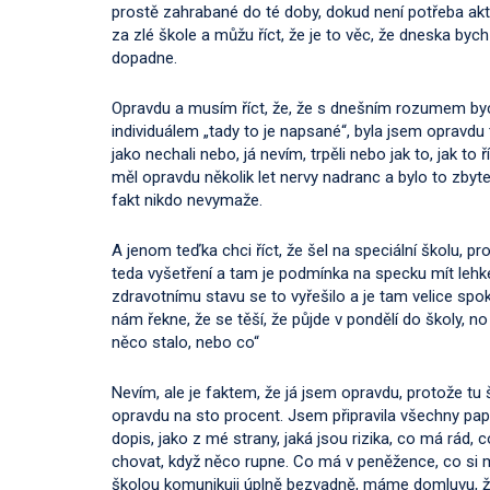
prostě zahrabané do té doby, dokud není potřeba akt
za zlé škole a můžu říct, že je to věc, že dneska bych
dopadne.
Opravdu a musím říct, že, že s dnešním rozumem bych
individuálem „tady to je napsané“, byla jsem opravdu
jako nechali nebo, já nevím, trpěli nebo jak to, jak to 
měl opravdu několik let nervy nadranc a bylo to zbyt
fakt nikdo nevymaže.
A jenom teďka chci říct, že šel na speciální školu, 
teda vyšetření a tam je podmínka na specku mít lehk
zdravotnímu stavu se to vyřešilo a je tam velice spoko
nám řekne, že se těší, že půjde v pondělí do školy, n
něco stalo, nebo co“
Nevím, ale je faktem, že já jsem opravdu, protože tu
opravdu na sto procent. Jsem připravila všechny pap
dopis, jako z mé strany, jaká jsou rizika, co má rád,
chovat, když něco rupne. Co má v peněžence, co si 
školou komunikuji úplně bezvadně, máme domluvu, že k