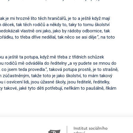
k je mi hrozně líto těch hraničářů, je to a ještě když mají
h děcek, tak těch rodičů a někdy to, taky to tomu školství
dokázali vlastně oni jako, jako by rádoby odbornice, tak
ořádku, to třeba dříve nedělal, tak něco se asi děje.“, na toto
u a ještě ta potupa, když mě třeba z třídních schůzek
dou rodičů mě odváděla do ředitelny „a vy pudete se mnou do
„A co jsem teda provedla.“, taková potupa prostě, je to strašně,
m zúčastněným, takže toto je jako školství, to mám takový
i osvícení lidi, jsou úžasné školy, jsou ředitelé, ředitelky,
 takové, jaké tyto děti potřebují, neříkám to paušálně, říkám