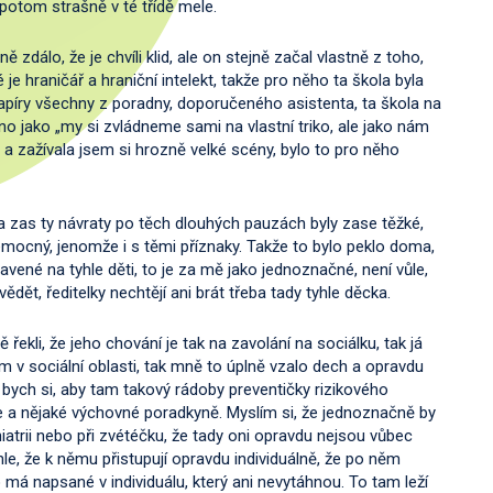
potom strašně v té třídě mele.
ně zdálo, že je chvíli klid, ale on stejně začal vlastně z toho,
je hraničář a hraniční intelekt, takže pro něho ta škola byla
papíry všechny z poradny, doporučeného asistenta, ta škola na
no jako „my si zvládneme sami na vlastní triko, ale jako nám
a zažívala jsem si hrozně velké scény, bylo to pro něho
 zas ty návraty po těch dlouhých pauzách byly zase těžké,
mocný, jenomže i s těmi příznaky. Takže to bylo peklo doma,
pravené na tyhle děti, to je za mě jako jednoznačné, není vůle,
ědět, ředitelky nechtějí ani brát třeba tady tyhle děcka.
 řekli, že jeho chování je tak na zavolání na sociálku, tak já
em v sociální oblasti, tak mně to úplně vzalo dech a opravdu
 bych si, aby tam takový rádoby preventičky rizikového
ce a nějaké výchovné poradkyně. Myslím si, že jednoznačně by
hiatrii nebo při zvétéčku, že tady oni opravdu nejsou vůbec
le, že k němu přistupují opravdu individuálně, že po něm
 má napsané v individuálu, který ani nevytáhnou. To tam leží