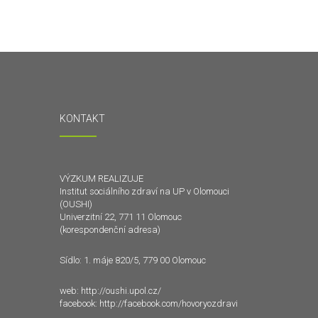
KONTAKT
VÝZKUM REALIZUJE
Institut sociálního zdraví na UP v Olomouci
(OUSHI)
Univerzitní 22, 771 11 Olomouc
(korespondenční adresa)
Sídlo: 1. máje 820/5, 779 00 Olomouc
web:
http://oushi.upol.cz/
facebook:
http://facebook.com/hovoryozdravi