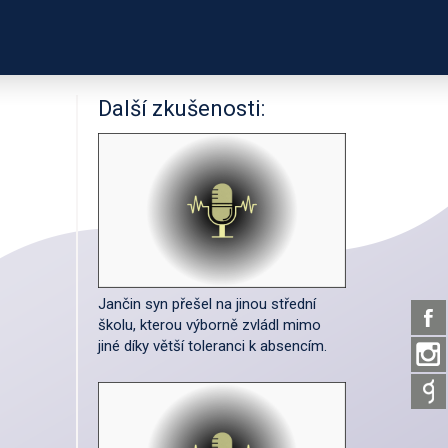
PODPOŘTE NÁS
ČASTNÍKŮ
O PROJEKTU
Další zkušenosti:
Jančin syn přešel na jinou střední
školu, kterou výborně zvládl mimo
jiné díky větší toleranci k absencím.