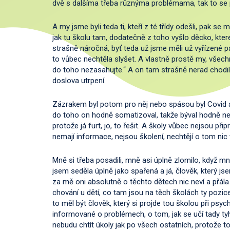
dvě s dalšíma třeba různýma problémama, tak to se 
A my jsme byli teda ti, kteří z té třídy odešli, pak se m
jak tu školu tam, dodatečně z toho vyšlo děcko, které 
strašně náročná, byť teda už jsme měli už vyřízené 
to vůbec nechtěla slyšet. A vlastně prostě my, všech
do toho nezasahujte.“ A on tam strašně nerad chodil 
doslova utrpení.
Zázrakem byl potom pro něj nebo spásou byl Covid a
do toho on hodně somatizoval, takže býval hodně ne
protože já furt, jo, to řešit. A školy vůbec nejsou při
nemají informace, nejsou školení, nechtějí o tom nic v
Mně si třeba posadili, mně asi úplně zlomilo, když mně
jsem seděla úplně jako spařená a já, člověk, který js
za mě oni absolutně o těchto dětech nic neví a přála
chování u dětí, co tam jsou na těch školách ty pozi
to měl být člověk, který si projde tou školou při psyc
informované o problémech, o tom, jak se učí tady tyh
nebudu chtít úkoly jak po všech ostatních, protože to