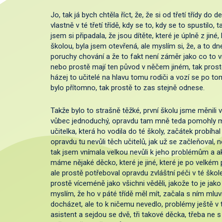
Jo, tak já bych chtěla říct, že, že si od třetí třídy do
vlastně v té třetí třídě, kdy se to, kdy se to spustilo,
jsem si připadala, že jsou dítěte, které je úplně z jin
školou, byla jsem otevřená, ale myslím si, že, a to dn
poruchy chování a že to fakt není záměr jako co to v
nebo prostě mají ten původ v něčem jiném, tak prostě
házej to učitelé na hlavu tomu rodiči a vozí se po t
bylo přítomno, tak prostě to zas stejně odnese.
Takže bylo to strašně těžké, první školu jsme měnili v
vůbec jednoduchý, opravdu tam mně teda pomohly m
učitelka, která ho vodila do té školy, začátek probíha
opravdu tu nevůli těch učitelů, jak už se začleňoval, 
tak jsem vnímala velkou nevůli k jeho problémům a a
máme nějaké děcko, které je jiné, které je po velkém
ale prostě potřeboval opravdu zvláštní péči v té škole
prostě víceméně jako všichni věděli, jakože to je jako
myslím, že ho v páté třídě měl mít, začala s ním mluv
docházet, ale to k ničemu nevedlo, problémy ještě v t
asistent a sejdou se dvě, tři takové děcka, třeba ne 