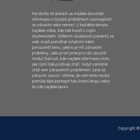
Na těchto stránkách se můžete dozvědět
informace o různých problémech souvisejících
se zdravím nebo nemocí. U každého tématu
najdete videa, kde lidé hovoří o svých
zkušenostech. Sdílením zkušeností pacientů se
web snaží pomáhat ostatním lidem
porozumět tomu, jaké to je mít zdravotní
problémy. Jako první jsme pro vás spustili
modul Stárnutí, kde najdete informace o tom,
jak různí lidé prožívají stáří. I když samotné
stáří není zdravotním problémem, úzce se
zdravím souvisí. Věříme, že vám tento modul
pomůže lépe pochopit tuto životní etapu nebo
že zde najdete oporu.
Copyright ©
Tento web používá k poskytování