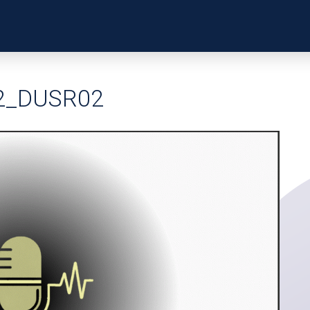
ZKUŠENOSTI
PROFILY Ú
2_DUSR02