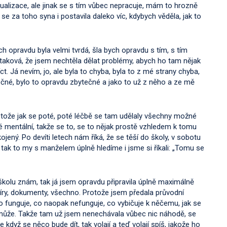
ualizace, ale jinak se s tím vůbec nepracuje, mám to hrozně
 se za toho syna i postavila daleko víc, kdybych věděla, jak to
 opravdu byla velmi tvrdá, šla bych opravdu s tím, s tím
 taková, že jsem nechtěla dělat problémy, abych ho tam nějak
říct. Já nevím, jo, ale byla to chyba, byla to z mé strany chyba,
ečné, bylo to opravdu zbytečné a jako to už z něho a ze mě
protože jak se poté, poté léčbě se tam udělaly všechny možné
é mentální, takže se to, se to nějak prostě vzhledem k tomu
jený. Po devíti letech nám říká, že se těší do školy, v sobotu
o tak to my s manželem úplně hledíme i jsme si říkali: „Tomu se
 školu znám, tak já jsem opravdu připravila úplně maximálně
íry, dokumenty, všechno. Protože jsem předala průvodní
 co funguje, co naopak nefunguje, co vybičuje k něčemu, jak se
může. Takže tam už jsem nenechávala vůbec nic náhodě, se
dyž se něco bude dít, tak volají a teď volají spíš, jakože ho