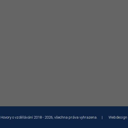
 Hovory o vzdělávání 2018 - 2026, všechna práva vyhrazena. | Webdesign
 služeb a analýze návštěvnosti soubory cookie. Používáním tohoto webu