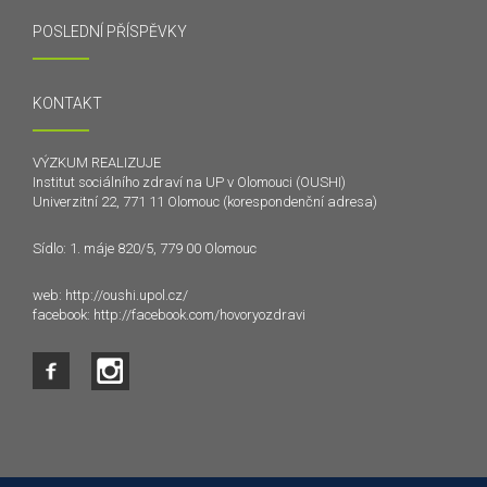
POSLEDNÍ PŘÍSPĚVKY
KONTAKT
VÝZKUM REALIZUJE
Institut sociálního zdraví na UP v Olomouci (OUSHI)
Univerzitní 22, 771 11 Olomouc (korespondenční adresa)
Sídlo: 1. máje 820/5, 779 00 Olomouc
web:
http://oushi.upol.cz/
facebook:
http://facebook.com/hovoryozdravi
Tento web používá k poskytování služeb a analýze