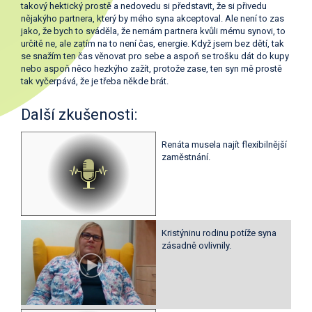
takový hektický prostě a nedovedu si představit, že si přivedu
nějakýho partnera, který by mého syna akceptoval. Ale není to zas
jako, že bych to sváděla, že nemám partnera kvůli mému synovi, to
určitě ne, ale zatím na to není čas, energie. Když jsem bez dětí, tak
se snažím ten čas věnovat pro sebe a aspoň se trošku dát do kupy
nebo aspoň něco hezkýho zažít, protože zase, ten syn mě prostě
tak vyčerpává, že je třeba někde brát.
Další zkušenosti:
Renáta musela najít flexibilnější
zaměstnání.
Kristýninu rodinu potíže syna
zásadně ovlivnily.