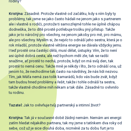
rodiny?
Kristýna:
Zásadně. Protože vlastně od začátku, kdy s ním byly ty
problémy, tak jsme se jako často hádali ne jenom jako s partnerem
ale i vlastně s rodiči, protože ti samozřejmě tohle ne úplně chápou
dodneška, že to dítě prostě potřebuje trošku jiný přístup. Takže
jako je to náročný pro všechny, ne jenom jakoby pro mě, pro mámu,
ale pro všechny. Myslím si, že nejvíc to odnáší jeho sestra, která je o
rok mladší, protože vlastně většina energie se dávala vždycky jemu.
I teď prostě ona častějc dělá, musí dělat, ústupky. Vím, že to není
asi úplně dobrá cesta, ale než bychom měli zle, tak se radši
snažíme, ať prostě to nechá, protože, když on má svůj den, tak
prostě to nemá cenu. Takže mně je někdy i líto, že to odnáší ona, už
jenom to, že nechodíme tak často na návštěvy, že nás lidi nezvou.
Tím, jak Máťa nemá zas tolik kamarádů, kdo vás bude zvát, když
tam budou hned problémy a řešit, takže i tohle odnáší ta sestra,
takže vlastně chodíme míň někam a tak dále. Zásadně to ovlivnilo
tu rodinu.
Tazatel:
Jak to ovlivňuje tvůj partnerský a intimní život?
Kristýna:
Tak já v současné době žádný nemám. Nemám ani energii
zatím hledat nějakého partnera, tak my jsme s tatínkem dva roky od
sebe, což už je sice dlouhá doba, nicméně za tu dobu furt je to