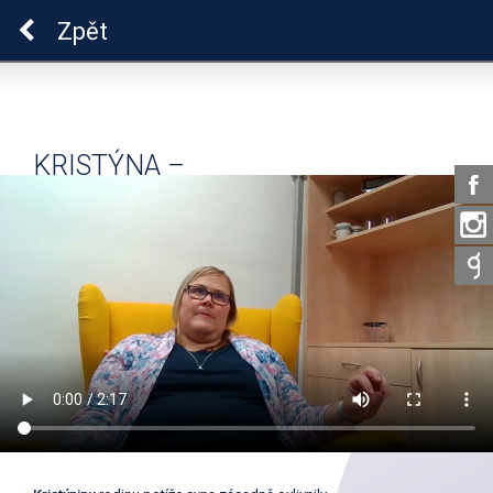
Pro zdraví duše
Zpět
KRISTÝNA –
DUS_03_04_02_DUSR14