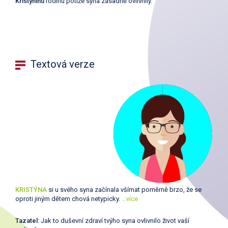
Kristýninu
rodinu potíže syna zásadně ovlivnily.
Textová verze
KRISTÝNA
si u svého syna začínala všímat poměrně brzo, že se
oproti jiným dětem chová netypicky.
…více
Tazatel:
Jak to duševní zdraví tvýho syna ovlivnilo život vaší