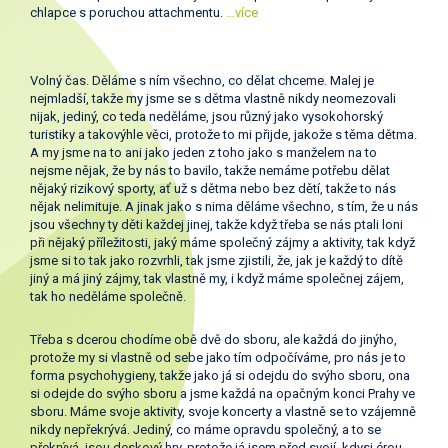
chlapce s poruchou attachmentu.
…více
Volný čas. Děláme s ním všechno, co dělat chceme. Malej je
nejmladší, takže my jsme se s dětma vlastně nikdy neomezovali
nijak, jediný, co teda neděláme, jsou různý jako vysokohorský
turistiky a takovýhle věci, protože to mi přijde, jakože s těma dětma.
A my jsme na to ani jako jeden z toho jako s manželem na to
nejsme nějak, že by nás to bavilo, takže nemáme potřebu dělat
nějaký rizikový sporty, ať už s dětma nebo bez dětí, takže to nás
nějak nelimituje. A jinak jako s nima děláme všechno, s tím, že u nás
jsou všechny ty děti každej jinej, takže když třeba se nás ptali loni
při nějaký příležitosti, jaký máme společný zájmy a aktivity, tak když
jsme si to tak jako rozvrhli, tak jsme zjistili, že, jak je každý to dítě
jiný a má jiný zájmy, tak vlastně my, i když máme společnej zájem,
tak ho neděláme společně.
Třeba s dcerou chodíme obě dvě do sboru, ale každá do jinýho,
protože my si vlastně od sebe jako tím odpočíváme, pro nás je to
forma psychohygieny, takže jako já si odejdu do svýho sboru, ona
si odejde do svýho sboru a jsme každá na opačným konci Prahy ve
sboru. Máme svoje aktivity, svoje koncerty a vlastně se to vzájemně
nikdy nepřekrývá. Jediný, co máme opravdu společný, a to se
překrývá, jsou deskový hry, protože já jsem před svojí, kdysi érou