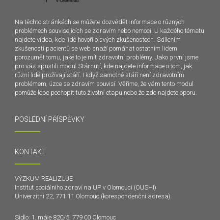
Na těchto stránkách se můžete dozvědět informace o různých
problémech souvisejících se zdravím nebo nemocí. U každého tématu
najdete videa, kde lidé hovoří o svých zkušenostech. Sdílením
zkušeností pacientů se web snaží pomáhat ostatním lidem
porozumět tomu, jaké to je mít zdravotní problémy. Jako první jsme
pro vás spustili modul Stárnutí, kde najdete informace o tom, jak
různí lidé prožívají stáří. I když samotné stáří není zdravotním
problémem, úzce se zdravím souvisí. Věříme, že vám tento modul
pomůže lépe pochopit tuto životní etapu nebo že zde najdete oporu.
POSLEDNÍ PŘÍSPĚVKY
KONTAKT
VÝZKUM REALIZUJE
Institut sociálního zdraví na UP v Olomouci (OUSHI)
Univerzitní 22, 771 11 Olomouc (korespondenční adresa)
Sídlo: 1. máje 820/5, 779 00 Olomouc