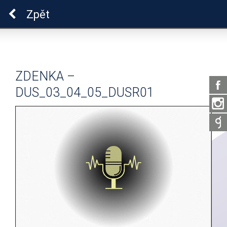
Pro zdraví duše
Zpět
ZDENKA –
DUS_03_04_05_DUSR01