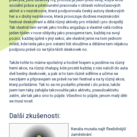
sociální práce a pěstounství pracovala v oblasti volnočasových
aktivit a v neziskovce, která podporovala český autory deskových
her a v druhý neziskovce, která provozuje dodnes mezinárodní
festival deskohraní a dělá různý aktivity pro mládež i pro dospělý.
Tak vlastně tam se tak jako trošku angažuju a vlastně celá rodina
jeden týden v roce vždycky jako pracujeme tam, každej na svojí
pozici, každej úplně v jiný sekci, ale vlastně jsme na tom jednom
místě, kde teda jako pro ostatní lidi sloužíme a děláme tam nějakou
podporu právě co se týče těch deskovek no.
Takže tohle to máme společný a hodně hrajem a jezdíme na různý
herní akce, na různý chalupy, kde prostě každej z nás naloží do auta
dvě bedny deskovek, a pak si to tam různě sdílíme a učíme se
navzájem a připravujem se právě na ten festival a na ty různý akce,
který pořádáme. Tak to se mi podařilo přenést i do práce, takže
jsem tam taky zahájila takovouhle jako aktivitu, pseudoaktivitu
zatím, ale tak jako ono to půjde. Všechno to půjde, jenom malý děti
se musí nosit.
Další zkušenosti:
Renáta musela najít flexibilnější
zaměstnání.