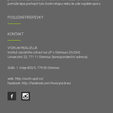
pomůže lépe pochopit tuto životní etapu nebo že zde najdete oporu.
POSLEDNÍ PŘÍSPĚVKY
KONTAKT
VÝZKUM REALIZUJE
Institut sociálního zdraví na UP v Olomouci (OUSHI)
Univerzitní 22, 771 11 Olomouc (korespondenční adresa)
Sídlo: 1. máje 820/5, 779 00 Olomouc
web:
http://oushi.upol.cz/
facebook:
http://facebook.com/hovoryozdravi