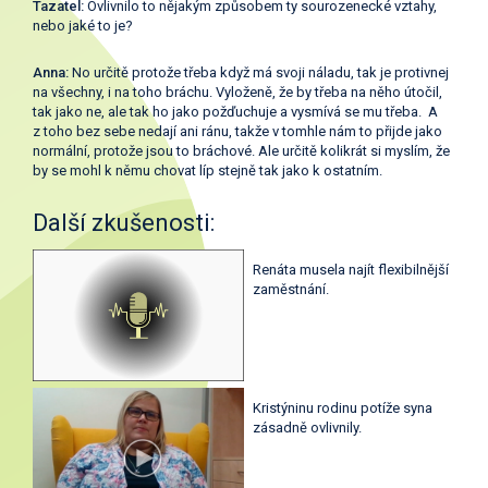
Tazatel:
Ovlivnilo to nějakým způsobem ty sourozenecké vztahy,
nebo jaké to je?
Anna:
No určitě protože třeba když má svoji náladu, tak je protivnej
na všechny, i na toho bráchu. Vyloženě, že by třeba na něho útočil,
tak jako ne, ale tak ho jako požďuchuje a vysmívá se mu třeba. A
z toho bez sebe nedají ani ránu, takže v tomhle nám to přijde jako
normální, protože jsou to bráchové. Ale určitě kolikrát si myslím, že
by se mohl k němu chovat líp stejně tak jako k ostatním.
Další zkušenosti:
Renáta musela najít flexibilnější
zaměstnání.
Kristýninu rodinu potíže syna
zásadně ovlivnily.