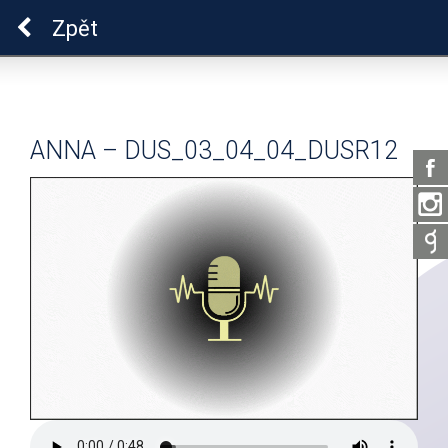
Pro zdraví duše
Zpět
ANNA – DUS_03_04_04_DUSR12