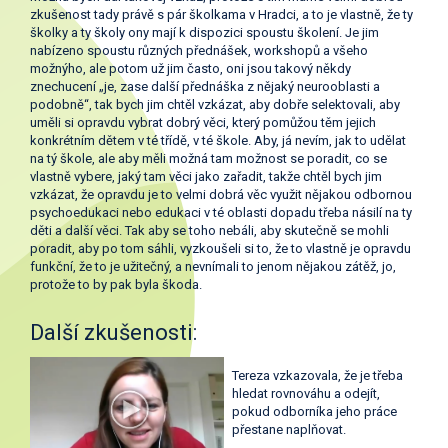
zkušenost tady právě s pár školkama v Hradci, a to je vlastně, že ty
školky a ty školy ony mají k dispozici spoustu školení. Je jim
nabízeno spoustu různých přednášek, workshopů a všeho
možnýho, ale potom už jim často, oni jsou takový někdy
znechucení „je, zase další přednáška z nějaký neurooblasti a
podobně“, tak bych jim chtěl vzkázat, aby dobře selektovali, aby
uměli si opravdu vybrat dobrý věci, který pomůžou těm jejich
konkrétním dětem v té třídě, v té škole. Aby, já nevím, jak to udělat
na tý škole, ale aby měli možná tam možnost se poradit, co se
vlastně vybere, jaký tam věci jako zařadit, takže chtěl bych jim
vzkázat, že opravdu je to velmi dobrá věc využit nějakou odbornou
psychoedukaci nebo edukaci v té oblasti dopadu třeba násilí na ty
děti a další věci. Tak aby se toho nebáli, aby skutečně se mohli
poradit, aby po tom sáhli, vyzkoušeli si to, že to vlastně je opravdu
funkční, že to je užitečný, a nevnímali to jenom nějakou zátěž, jo,
protože to by pak byla škoda.
Další zkušenosti:
Tereza vzkazovala, že je třeba
hledat rovnováhu a odejít,
pokud odborníka jeho práce
přestane naplňovat.