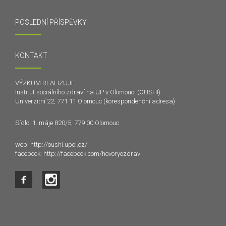
POSLEDNÍ PŘÍSPĚVKY
KONTAKT
VÝZKUM REALIZUJE
Institut sociálního zdraví na UP v Olomouci (OUSHI)
Univerzitní 22, 771 11 Olomouc (korespondenční adresa)
Sídlo: 1. máje 820/5, 779 00 Olomouc
web:
http://oushi.upol.cz/
facebook:
http://facebook.com/hovoryozdravi
Tento web používá k poskytování služeb a analýze