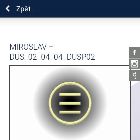
Pro zdraví duše
Zpět
MIROSLAV –
DUS_02_04_04_DUSP02