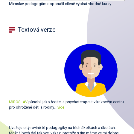
Miroslav
pedagogům doporučil cíleně vybírat vhodné kurzy.
Textová verze
MIROSLAV
působil jako ředitel a psychoterapeut v krizovém centru
pro ohrožené děti a rodiny…
více
Uvažuju o tý rovině té pedagogiky na těch školkách a školách.
Možná bych dal takovej vzkaz, protože s tím máme velmi dobrou