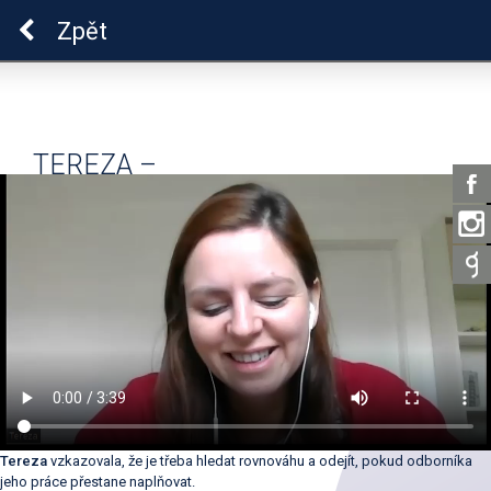
Pro zdraví duše
Zpět
TEREZA –
DUS_02_04_01_DUSP01
Tereza
vzkazovala, že je třeba hledat rovnováhu a odejít, pokud odborníka
jeho práce přestane naplňovat.