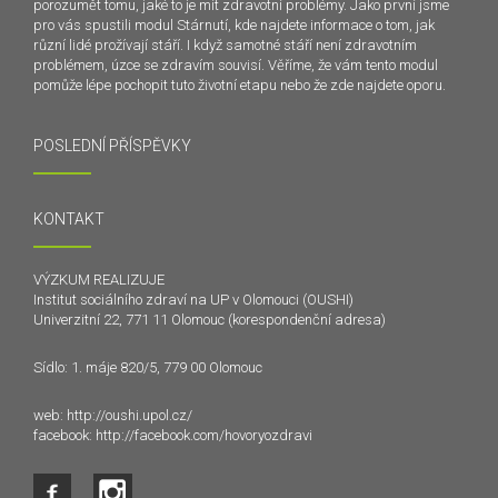
porozumět tomu, jaké to je mít zdravotní problémy. Jako první jsme
pro vás spustili modul Stárnutí, kde najdete informace o tom, jak
různí lidé prožívají stáří. I když samotné stáří není zdravotním
problémem, úzce se zdravím souvisí. Věříme, že vám tento modul
pomůže lépe pochopit tuto životní etapu nebo že zde najdete oporu.
POSLEDNÍ PŘÍSPĚVKY
KONTAKT
VÝZKUM REALIZUJE
Institut sociálního zdraví na UP v Olomouci (OUSHI)
Univerzitní 22, 771 11 Olomouc (korespondenční adresa)
Sídlo: 1. máje 820/5, 779 00 Olomouc
web:
http://oushi.upol.cz/
facebook:
http://facebook.com/hovoryozdravi