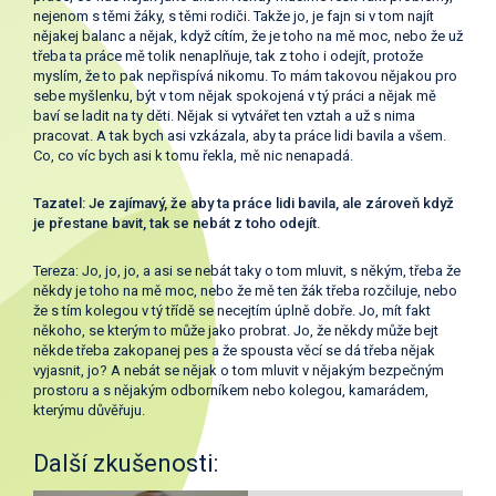
nejenom s těmi žáky, s těmi rodiči. Takže jo, je fajn si v tom najít
nějakej balanc a nějak, když cítím, že je toho na mě moc, nebo že už
třeba ta práce mě tolik nenaplňuje, tak z toho i odejít, protože
myslím, že to pak nepřispívá nikomu. To mám takovou nějakou pro
sebe myšlenku, být v tom nějak spokojená v tý práci a nějak mě
baví se ladit na ty děti. Nějak si vytvářet ten vztah a už s nima
pracovat. A tak bych asi vzkázala, aby ta práce lidi bavila a všem.
Co, co víc bych asi k tomu řekla, mě nic nenapadá.
Tazatel: Je zajímavý, že aby ta práce lidi bavila, ale zároveň když
je přestane bavit, tak se nebát z toho odejít.
Tereza: Jo, jo, jo, a asi se nebát taky o tom mluvit, s někým, třeba že
někdy je toho na mě moc, nebo že mě ten žák třeba rozčiluje, nebo
že s tím kolegou v tý třídě se necejtím úplně dobře. Jo, mít fakt
někoho, se kterým to může jako probrat. Jo, že někdy může bejt
někde třeba zakopanej pes a že spousta věcí se dá třeba nějak
vyjasnit, jo? A nebát se nějak o tom mluvit v nějakým bezpečným
prostoru a s nějakým odborníkem nebo kolegou, kamarádem,
kterýmu důvěřuju.
Další zkušenosti: