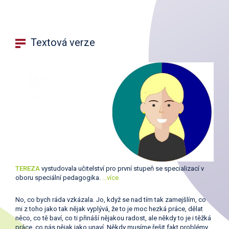
Textová verze
TEREZA
vystudovala učitelství pro první stupeň se specializací v
oboru speciální pedagogika.
…více
No, co bych ráda vzkázala. Jo, když se nad tím tak zamejšlím, co
mi z toho jako tak nějak vyplývá, že to je moc hezká práce, dělat
něco, co tě baví, co ti přináší nějakou radost, ale někdy to je i těžká
práce, co nás nějak jako unaví. Někdy musíme řešit fakt problémy,