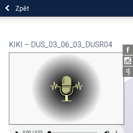
Pro zdraví duše
Zpět
KIKI – DUS_03_06_03_DUSR04