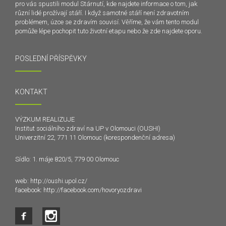
pro vás spustili modul Stárnutí, kde najdete informace o tom, jak
různí lidé prožívají stáří. I když samotné stáří není zdravotním
problémem, úzce se zdravím souvisí. Věříme, že vám tento modul
pomůže lépe pochopit tuto životní etapu nebo že zde najdete oporu.
POSLEDNÍ PŘÍSPĚVKY
KONTAKT
VÝZKUM REALIZUJE
Institut sociálního zdraví na UP v Olomouci (OUSHI)
Univerzitní 22, 771 11 Olomouc (korespondenční adresa)
Sídlo: 1. máje 820/5, 779 00 Olomouc
web:
http://oushi.upol.cz/
facebook:
http://facebook.com/hovoryozdravi