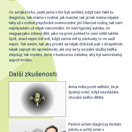
Co se týká toho, jestli jsme s tím byli smíření, když nám řekli tu
diagnózu, tak máme v rodině, jak manžel, tak já tak máme nějaké
taky už v rodině psychické onemocnění, jiní členové rodiny, tak nám
nepřipadalo už nějak nenormální. On není typický autista, on
reaguje jako zdravý dítě, jako na první pohled to není vidět takhle.
Spíš, snad nejvíc lidí vidí, když začne mít ty záchvaty, to mi vadí
nejvíc. Tak nevím, tak aby prostě se nějak dokázal pak v dospělosti
nějak zapojit do společnosti, ale ony se ty sociální služby teďka
zlepšují, tak myslím, že to v budoucnu zvládne, aby byl samostatný
aspoň trošku.
Další zkušenosti:
Anna měla pocit selhání, že je
špatný rodič, když nezvládala
chování svého dítěte.
Pavlovi určení diagnózy dodalo
jistotu a určitý směr v