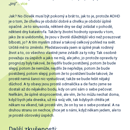
„jiný“…
více
Jak? No člověk musí být pokorný a brát to, jak to je, protože ADHD
je o tom, že chvilku je období dobré a chvilku je období úplně
opačné. Je to sinusoida, některé dny se dají zvládat v pohodě,
některé dny katastrofa. Takže ty životní hodnoty opravdu v tom,
jako že si uvědomíte, že jsou v životě důležitější věci než posuzovat
blbosti, jo? A tím myslím zdraví a takový celkový pohled na svět.
Určitě mě to změnilo. Představovala jsem si úplně jinak rodinný
život a to, co všechno vlastně jsme zvládli za ty roky. Tak osobně
považuju za úspěch a jako ne můj, ale jeho, jo protože opravdu ty
prognózy byly takové, že nejdřív bude postižený, potom že bude
slepý, potom že nemůže, nejdřív že nepřežije, potom že bude
postižený, potom slepý, potom že to postižení bude takové, že
prostě nemá šanci nic vystudovat, takže se bude řešit nějaký
důchod. A ty obavy jsou prostě odmalička a de facto jsme se
dostali až do nějakého bodu, kdy on umí sám o sebe pečovat.
Neříkám, že úplně stoprocentně, ale vím, že ho můžu nechat doma,
když bych jela dneska, už má svůj věk, tak kdybych chtěla jet
někam na víkend, tak prostě vím, že on by se o sebe postaral. A na
druhou stranu on nechce, chce jet s námi, když někam jedem, ale to
je prostě obrovský úspěch.
Další zkušenosti: