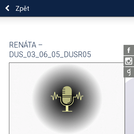
Pro zdraví duše
Zpět
RENÁTA –
DUS_03_06_05_DUSR05