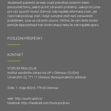
zkušeností pacientů se web snaží pomáhat ostatním lidem
porozumět tomu, jaké to je mít zdravotní problémy. Jako první jsme
pro vás spustili modul Stárnutí, kde najdete informace o tom, jak
různí lidé prožívají stáří. I když samotné stáří není zdravotním
problémem, úzce se zdravím souvisí. Věříme, že vám tento modul
pomůže lépe pochopit tuto životní etapu nebo že zde najdete oporu.
POSLEDNÍ PŘÍSPĚVKY
KONTAKT
VÝZKUM REALIZUJE
Institut sociálního zdraví na UP v Olomouci (OUSHI)
Univerzitní 22, 771 11 Olomouc (korespondenční adresa)
Sídlo: 1. máje 820/5, 779 00 Olomouc
web:
http://oushi.upol.cz/
facebook:
http://facebook.com/hovoryozdravi