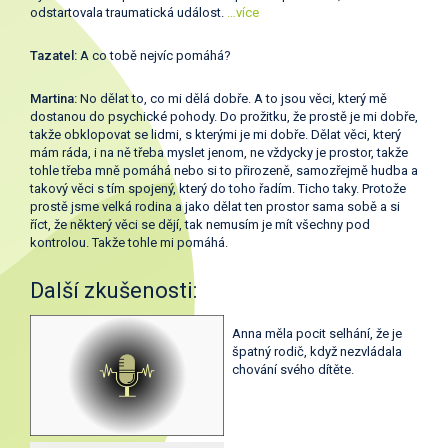
odstartovala traumatická událost.
…více
Tazatel:
A co tobě nejvíc pomáhá?
Martina:
No dělat to, co mi dělá dobře. A to jsou věci, který mě
dostanou do psychické pohody. Do prožitku, že prostě je mi dobře,
takže obklopovat se lidmi, s kterými je mi dobře. Dělat věci, který
mám ráda, i na ně třeba myslet jenom, ne vždycky je prostor, takže
tohle třeba mně pomáhá nebo si to přirozeně, samozřejmě hudba a
takový věci s tím spojený, který do toho řadím. Ticho taky. Protože
prostě jsme velká rodina a jako dělat ten prostor sama sobě a si
říct, že některý věci se dějí, tak nemusím je mít všechny pod
kontrolou. Takže tohle mi pomáhá.
Další zkušenosti:
Anna měla pocit selhání, že je
špatný rodič, když nezvládala
chování svého dítěte.