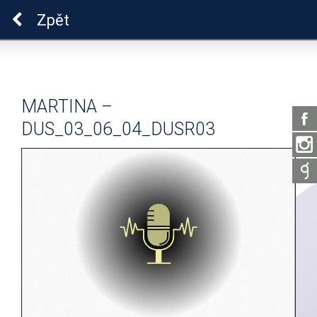
Pro zdraví duše
Zpět
MARTINA –
DUS_03_06_04_DUSR03