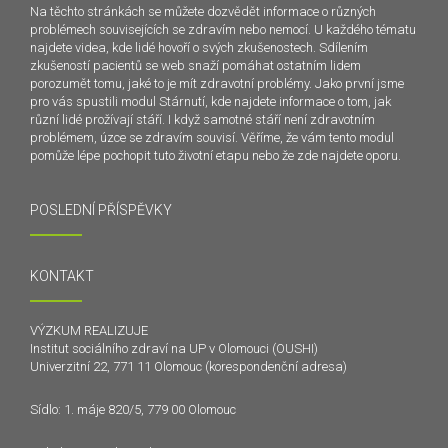
Na těchto stránkách se můžete dozvědět informace o různých
problémech souvisejících se zdravím nebo nemocí. U každého tématu
najdete videa, kde lidé hovoří o svých zkušenostech. Sdílením
zkušeností pacientů se web snaží pomáhat ostatním lidem
porozumět tomu, jaké to je mít zdravotní problémy. Jako první jsme
pro vás spustili modul Stárnutí, kde najdete informace o tom, jak
různí lidé prožívají stáří. I když samotné stáří není zdravotním
problémem, úzce se zdravím souvisí. Věříme, že vám tento modul
pomůže lépe pochopit tuto životní etapu nebo že zde najdete oporu.
POSLEDNÍ PŘÍSPĚVKY
KONTAKT
VÝZKUM REALIZUJE
Institut sociálního zdraví na UP v Olomouci (OUSHI)
Univerzitní 22, 771 11 Olomouc (korespondenční adresa)
Sídlo: 1. máje 820/5, 779 00 Olomouc