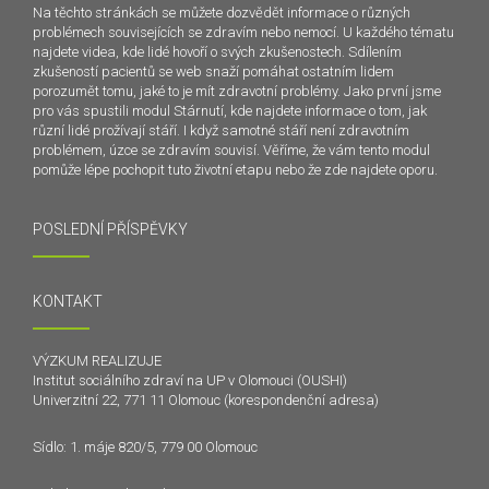
Na těchto stránkách se můžete dozvědět informace o různých
problémech souvisejících se zdravím nebo nemocí. U každého tématu
najdete videa, kde lidé hovoří o svých zkušenostech. Sdílením
zkušeností pacientů se web snaží pomáhat ostatním lidem
porozumět tomu, jaké to je mít zdravotní problémy. Jako první jsme
pro vás spustili modul Stárnutí, kde najdete informace o tom, jak
různí lidé prožívají stáří. I když samotné stáří není zdravotním
problémem, úzce se zdravím souvisí. Věříme, že vám tento modul
pomůže lépe pochopit tuto životní etapu nebo že zde najdete oporu.
POSLEDNÍ PŘÍSPĚVKY
KONTAKT
VÝZKUM REALIZUJE
Institut sociálního zdraví na UP v Olomouci (OUSHI)
Univerzitní 22, 771 11 Olomouc (korespondenční adresa)
Sídlo: 1. máje 820/5, 779 00 Olomouc