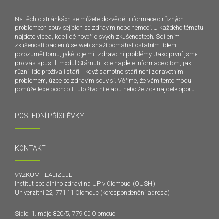
Na těchto stránkách se můžete dozvědět informace o různých
problémech souvisejících se zdravím nebo nemocí. U každého tématu
najdete videa, kde lidé hovoří o svých zkušenostech. Sdílením
zkušeností pacientů se web snaží pomáhat ostatním lidem
porozumět tomu, jaké to je mít zdravotní problémy. Jako první jsme
pro vás spustili modul Stárnutí, kde najdete informace o tom, jak
různí lidé prožívají stáří. I když samotné stáří není zdravotním
problémem, úzce se zdravím souvisí. Věříme, že vám tento modul
pomůže lépe pochopit tuto životní etapu nebo že zde najdete oporu.
POSLEDNÍ PŘÍSPĚVKY
KONTAKT
VÝZKUM REALIZUJE
Institut sociálního zdraví na UP v Olomouci (OUSHI)
Univerzitní 22, 771 11 Olomouc (korespondenční adresa)
Sídlo: 1. máje 820/5, 779 00 Olomouc