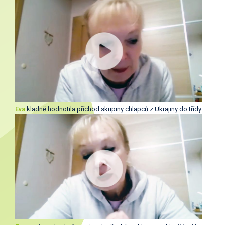
Eva
kladně hodnotila příchod skupiny chlapců z Ukrajiny do třídy.