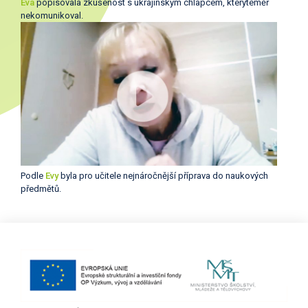
Eva
popisovala zkušenost s ukrajinským chlapcem, kterýtéměř
nekomunikoval.
Podle
Evy
byla pro učitele nejnáročnější příprava do naukových
předmětů.