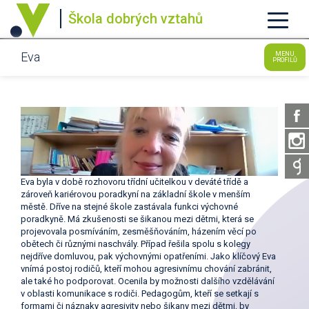
Škola dobrých vztahů
Eva
MENU
PROFILŮ
Eva byla v době rozhovoru třídní učitelkou v deváté třídě a
zároveň kariérovou poradkyní na základní škole v menším
městě. Dříve na stejné škole zastávala funkci výchovné
poradkyně. Má zkušenosti se šikanou mezi dětmi, která se
projevovala posmíváním, zesměšňováním, házením věcí po
obětech či různými naschvály. Případ řešila spolu s kolegy
nejdříve domluvou, pak výchovnými opatřeními. Jako klíčový Eva
vnímá postoj rodičů, kteří mohou agresivnímu chování zabránit,
ale také ho podporovat. Ocenila by možnosti dalšího vzdělávání
v oblasti komunikace s rodiči. Pedagogům, kteří se setkají s
formami či náznaky agresivity nebo šikany mezi dětmi, by