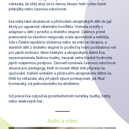
vzkázala, že vždy stojí za to danou situaci řešit i přes různé
překážky nebo časovou náročnost.
Eva měla také zkušenost s příchodem ukrajinských dětí do její
školy po vypuknutí válečného konfliktu. Vnímala rozdíly v
adaptaci u dětí z prvního a druhého stupně. Zatímco prvně
jmenované na všechno reagovaly zcela spontánně a neřešily,
zda v České republice zůstanou nebo se vrátí na Ukrajinu, u
starších dětí z druhého stupně to podle Evy hrálo podstatnou roli
pro jejich motivaci. Mezi českými a ukrajinskými dětmi Eva
nezaznamenala žádnou rivalitu, naopak velmi kladně hodnotila
jejich vzájemnou podporu. Zároveň uznávala časovou náročnost
situace pro pedagogy, kteří si museli dělat dvě přípravy na
vyučování. Dalším učitelům s příchozími ukrajinskými dětmi ve
třídě by vzkázala, aby při jejich výuce postupovali, jak říkal
Komenský, od jednoduchého ke složitému.
Od práce Eva odpočívá prostřednictvím turistiky, hudby, četby
nebo deskových her.
Audio a video