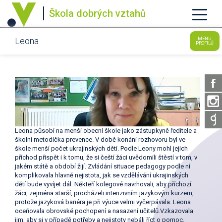
Škola dobrých vztahů
Leona
MENU
PROFILŮ
Leona působí na menší obecní škole jako zástupkyně ředitele a
školní metodička prevence. V době konání rozhovoru byl ve
škole menší počet ukrajinských dětí. Podle Leony mohl jejich
příchod přispět i k tomu, že si čeští žáci uvědomili štěstí v tom, v
jakém státě a období žijí. Zvládání situace pedagogy podle ní
komplikovala hlavně nejistota, jak se vzdělávání ukrajinských
dětí bude vyvíjet dál. Někteří kolegové navrhovali, aby příchozí
žáci, zejména starší, procházeli intenzivním jazykovým kurzem,
protože jazyková bariéra je při výuce velmi vyčerpávala. Leona
oceňovala obrovské pochopení a nasazení učitelů.Vzkazovala
jim, aby si v případě potřeby a nejistoty nebáli říct o pomoc.