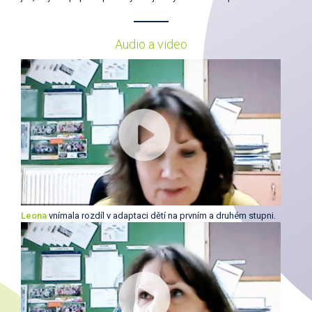
Audio a video
Leona
vnímala rozdíl v adaptaci dětí na prvním a druhém stupni.