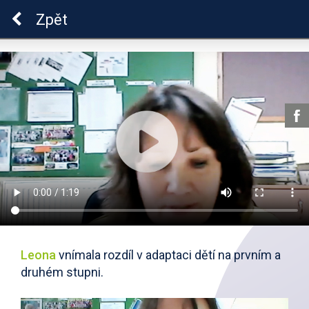
Škola dobrých vztahů
Zpět
Leona
vnímala rozdíl v adaptaci dětí na prvním a
druhém stupni.