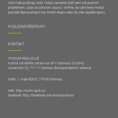
různí lidé prožívají stáří. I když samotné stáří není zdravotním
problémem, úzce se zdravím souvisí. Věříme, že vám tento modul
pomůže lépe pochopit tuto životní etapu nebo že zde najdete oporu.
POSLEDNÍ PŘÍSPĚVKY
KONTAKT
VÝZKUM REALIZUJE
Institut sociálního zdraví na UP v Olomouci (OUSHI)
Univerzitní 22, 771 11 Olomouc (korespondenční adresa)
Sídlo: 1. máje 820/5, 779 00 Olomouc
web:
http://oushi.upol.cz/
facebook:
http://facebook.com/hovoryozdravi