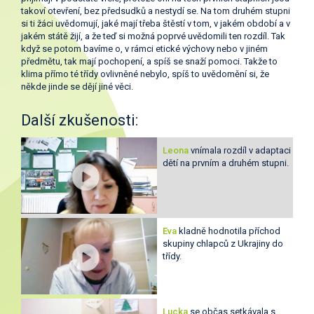
takoví otevření, bez předsudků a nestydí se. Na tom druhém stupni
si ti žáci uvědomují, jaké mají třeba štěstí v tom, v jakém období a v
jakém státě žijí, a že teď si možná poprvé uvědomili ten rozdíl. Tak
když se potom bavíme o, v rámci etické výchovy nebo v jiném
předmětu, tak mají pochopení, a spíš se snaží pomoci. Takže to
klima přímo té třídy ovlivněné nebylo, spíš to uvědomění si, že
někde jinde se dějí jiné věci.
Další zkušenosti:
Leona
vnímala rozdíl v adaptaci
dětí na prvním a druhém stupni.
Eva
kladně hodnotila příchod
skupiny chlapců z Ukrajiny do
třídy.
Lucka
se občas setkávala s