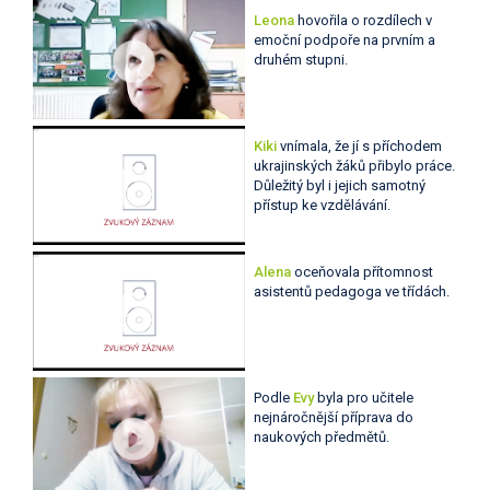
Leona
hovořila o rozdílech v
emoční podpoře na prvním a
druhém stupni.
Kiki
vnímala, že jí s příchodem
ukrajinských žáků přibylo práce.
Důležitý byl i jejich samotný
přístup ke vzdělávání.
Alena
oceňovala přítomnost
asistentů pedagoga ve třídách.
Podle
Evy
byla pro učitele
nejnáročnější příprava do
naukových předmětů.