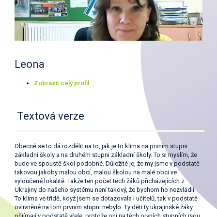
Leona
Zobrazit celý profil
Textová verze
Obecně se to dá rozdělit na to, jak je to klima na prvním stupni
základní školy a na druhém stupni základní školy. To si myslím, že
bude ve spoustě škol podobné. Důležité je, že my jsme v podstatě
takovou jakoby malou obcí, malou školou na malé obci ve
vyloučené lokalitě. Takže ten počet těch žáků přicházejících z
Ukrajiny do našeho systému není takový, že bychom ho nezvládli.
To klima ve třídě, když jsem se dotazovala i učitelů, tak v podstatě
ovlivněné na tom prvním stupni nebylo. Ty děti ty ukrajinské žáky
přijímají v podstatě vřele, protože oni na těch prvních stupních jsou