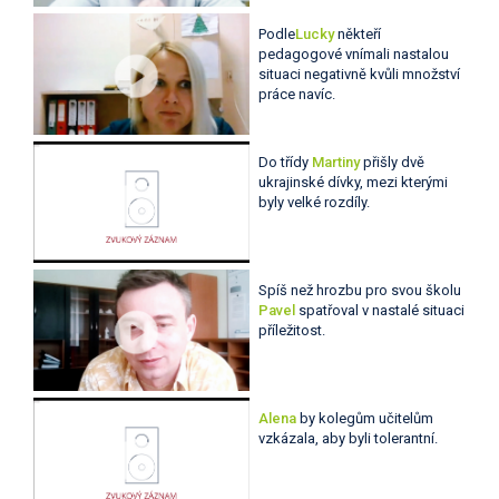
Podle
Lucky
někteří
pedagogové vnímali nastalou
situaci negativně kvůli množství
práce navíc.
Do třídy
Martiny
přišly dvě
ukrajinské dívky, mezi kterými
byly velké rozdíly.
Spíš než hrozbu pro svou školu
Pavel
spatřoval v nastalé situaci
příležitost.
Alena
by kolegům učitelům
vzkázala, aby byli tolerantní.