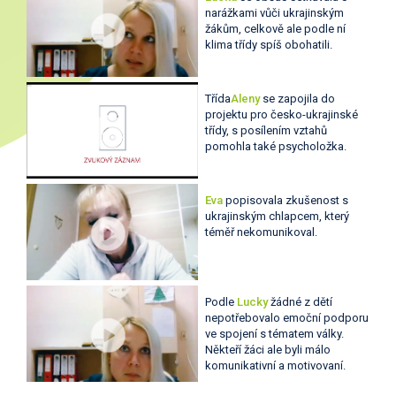
narážkami vůči ukrajinským
žákům, celkově ale podle ní
klima třídy spíš obohatili.
Třída
Aleny
se zapojila do
projektu pro česko-ukrajinské
třídy, s posílením vztahů
pomohla také psycholožka.
Eva
popisovala zkušenost s
ukrajinským chlapcem, který
téměř nekomunikoval.
Podle
Lucky
žádné z dětí
nepotřebovalo emoční podporu
ve spojení s tématem války.
Někteří žáci ale byli málo
komunikativní a motivovaní.