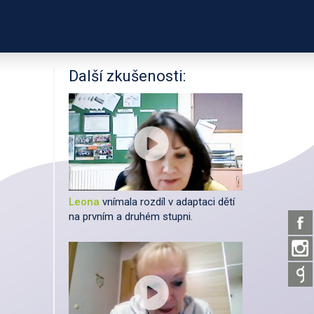
PODPOŘTE NÁS
ÍKŮ
UŽITEČNÉ ODKAZY
Další zkušenosti:
Leona
vnímala rozdíl v adaptaci dětí
na prvním a druhém stupni.