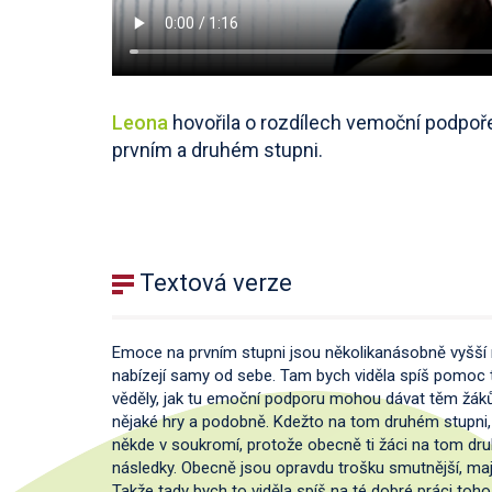
Leona
hovořila o rozdílech vemoční podpoř
prvním a druhém stupni.
Textová verze
Emoce na prvním stupni jsou několikanásobně vyšší
nabízejí samy od sebe. Tam bych viděla spíš pomoc 
věděly, jak tu emoční podporu mohou dávat těm žáků
nějaké hry a podobně. Kdežto na tom druhém stupni, 
někde v soukromí, protože obecně ti žáci na tom dru
následky. Obecně jsou opravdu trošku smutnější, mají
Takže tady bych to viděla spíš na té dobré práci toho