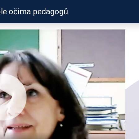
kole očima pedagogů
ZKUŠENOSTI
PROFILY ÚČASTN