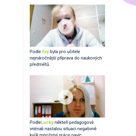
Podle
Evy
byla pro učitele
nejnáročnější příprava do naukových
předmětů.
Podle
Lucky
někteří pedagogové
vnímali nastalou situaci negativně
kvůli množství práce navíc.