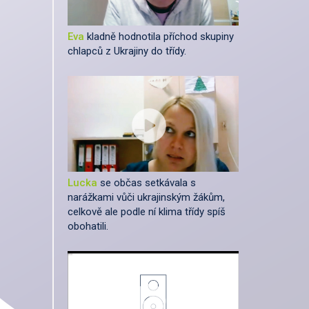
Eva
kladně hodnotila příchod skupiny
chlapců z Ukrajiny do třídy.
Lucka
se občas setkávala s
narážkami vůči ukrajinským žákům,
celkově ale podle ní klima třídy spíš
obohatili.