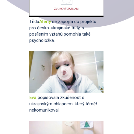
Třída
Aleny
se zapojila do projektu
pro česko-ukrajinské třídy, s
posílením vztahů pomohla také
psycholožka.
Eva
popisovala zkušenost s
ukrajinským chlapcem, který téměř
nekomunikoval.