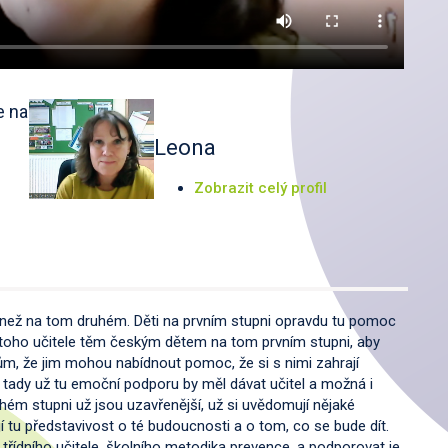
e na
Leona
Zobrazit celý profil
 než na tom druhém. Děti na prvním stupni opravdu tu pomoc
toho učitele těm českým dětem na tom prvním stupni, aby
m, že jim mohou nabídnout pomoc, že si s nimi zahrají
tady už tu emoční podporu by měl dávat učitel a možná i
hém stupni už jsou uzavřenější, už si uvědomují nějaké
 tu představivost o té budoucnosti a o tom, co se bude dít.
 třídního učitele, školního metodika prevence, a podporovat je