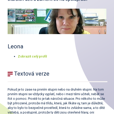
Leona
Zobrazit celý profil
Textová verze
Pokud je to zase na prvním stupni nebo na druhém stupni. Na tom
prvním stupni se vždycky vyplatí, nebo i mezi těmi učiteli, nebát se
říct o pomoc. Prostě to je tak náročná situace. Pro někoho to může
být přirozené, protože má třídu, která, jak říkáte vy, tam je důležité,
aby to bylo to bezpečné prostředí, která to zvládne sama, a to dítě
vstřebá, a postupně, protože ty děti jsou otevřené hlavy, oni