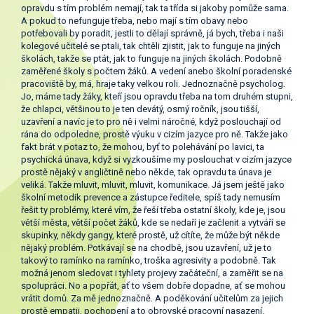
opravdu s tím problém nemají, tak ta třída si jakoby pomůže sama.
A pokud to nefunguje třeba, nebo mají s tím obavy nebo
potřebovali by poradit, jestli to dělají správně, já bych, třeba i naši
kolegové učitelé se ptali, tak chtěli zjistit, jak to funguje na jiných
školách, takže se ptát, jak to funguje na jiných školách. Podobně
zaměřené školy s počtem žáků. A vedení anebo školní poradenské
pracoviště by, má, hraje taky velkou roli. Jednoznačně psycholog.
Jo, máme tady žáky, kteří jsou opravdu třeba na tom druhém stupni,
že chlapci, většinou to je ten devátý, osmý ročník, jsou tišší,
uzavření a navíc je to pro ně i velmi náročné, když poslouchají od
rána do odpoledne, prostě výuku v cizím jazyce pro ně. Takže jako
fakt brát v potaz to, že mohou, byť to polehávání po lavici, ta
psychická únava, když si vyzkoušíme my poslouchat v cizím jazyce
prostě nějaký v angličtině nebo někde, tak opravdu ta únava je
veliká. Takže mluvit, mluvit, mluvit, komunikace. Já jsem ještě jako
školní metodik prevence a zástupce ředitele, spíš tady nemusím
řešit ty problémy, které vím, že řeší třeba ostatní školy, kde je, jsou
větší města, větší počet žáků, kde se nedaří je začlenit a vytváří se
skupinky, někdy gangy, které prostě, už cítíte, že může být někde
nějaký problém. Potkávají se na chodbě, jsou uzavření, už je to
takový to ramínko na ramínko, troška agresivity a podobně. Tak
možná jenom sledovat i tyhlety projevy začáteční, a zaměřit se na
spolupráci. No a popřát, ať to všem dobře dopadne, ať se mohou
vrátit domů. Za mě jednoznačně. A poděkování učitelům za jejich
prostě empatii, pochopení a to obrovské pracovní nasazení.