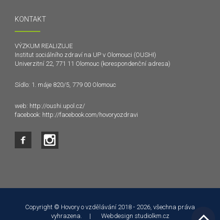
KONTAKT
VÝZKUM REALIZUJE
Institut sociálního zdraví na UP v Olomouci (OUSHI)
Univerzitní 22, 771 11 Olomouc (korespondenční adresa)
Sídlo: 1. máje 820/5, 779 00 Olomouc
web:
http://oushi.upol.cz/
facebook:
http://facebook.com/hovoryozdravi
Tento web používá k poskytování služeb a analýze
návštěvnosti soubory cookie. Používáním tohoto webu s tím
souhlasíte.
Copyright © Hovory o vzdělávání 2018 - 2026, všechna práva
vyhrazena. | Webdesign
studiolkm.cz
Souhlasím