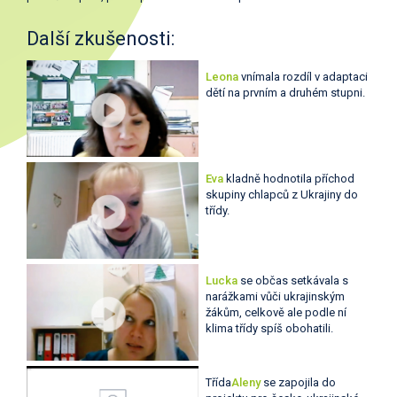
Další zkušenosti:
Leona
vnímala rozdíl v adaptaci
dětí na prvním a druhém stupni.
Eva
kladně hodnotila příchod
skupiny chlapců z Ukrajiny do
třídy.
Lucka
se občas setkávala s
narážkami vůči ukrajinským
žákům, celkově ale podle ní
klima třídy spíš obohatili.
Třída
Aleny
se zapojila do