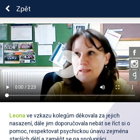
Škola dobrých vztahů
Zpět
Leona
ve vzkazu kolegům děkovala za jejich
nasazení, dále jim doporučovala nebát se říct si o
pomoc, respektovat psychickou únavu zejména
starších dětí a zaměřit se na spolupráci.