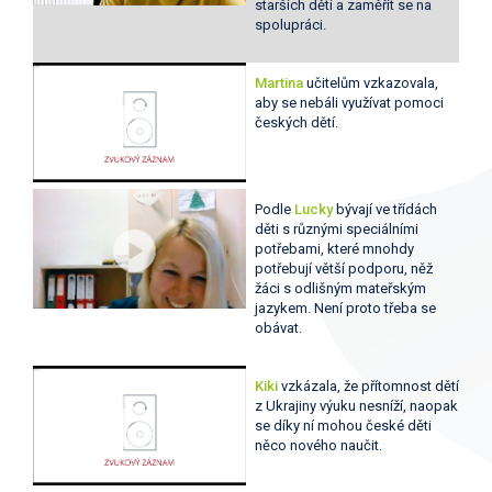
starších dětí a zaměřit se na
spolupráci.
Martina
učitelům vzkazovala,
aby se nebáli využívat pomoci
českých dětí.
Podle
Lucky
bývají ve třídách
děti s různými speciálními
potřebami, které mnohdy
potřebují větší podporu, něž
žáci s odlišným mateřským
jazykem. Není proto třeba se
obávat.
Kiki
vzkázala, že přítomnost dětí
z Ukrajiny výuku nesníží, naopak
se díky ní mohou české děti
něco nového naučit.