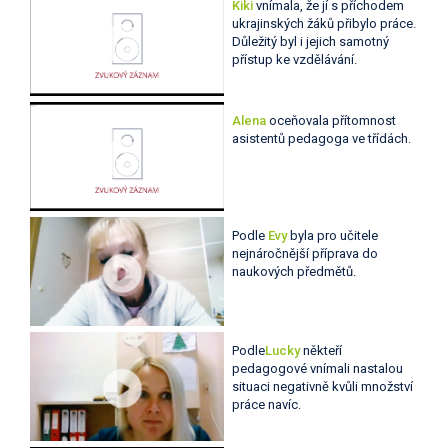
Kiki
vnímala, že jí s příchodem
ukrajinských žáků přibylo práce.
Důležitý byl i jejich samotný
přístup ke vzdělávání.
Alena
oceňovala přítomnost
asistentů pedagoga ve třídách.
Podle
Evy
byla pro učitele
nejnáročnější příprava do
naukových předmětů.
Podle
Lucky
někteří
pedagogové vnímali nastalou
situaci negativně kvůli množství
práce navíc.