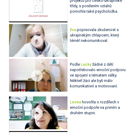
projektu pro česko-ukrajinské
třídy, s posílením vztahů
pomohla také psycholožka.
Eva
popisovala zkušenost s
ukrajinským chlapcem, který
téměř nekomunikoval.
Podle
Lucky
žádné z dětí
nepotřebovalo emoční podporu
ve spojení s tématem války.
Někteří žáci ale byli málo
komunikativní a motivovaní.
Leona
hovořila o rozdílech v
emoční podpoře na prvním a
druhém stupni.