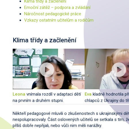
Klima třídy a začlenění
Emoční zátěž – podpora a zvládání
Náročnost pedagogické práce
Vzkazy ostatním učitelům a rodičům
Klima třídy a začlenění
Leona
vnímala rozdíl v adaptaci dětí
Eva
kladně hodnotila př
na prvním a druhém stupni.
chlapců z Ukrajiny do tří
Někteří pedagogové mluvili o zkušenostech s ukrajinskými dětm
nespolupracovaly. Část oslovených učitelů se setkala s tím, že
příliš dobře nepřijali, nebo vůči nim měli narážky.