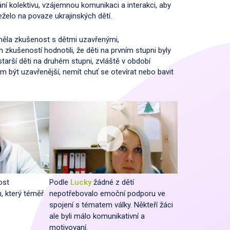
í kolektivu, vzájemnou komunikaci a interakci, aby
áleželo na povaze ukrajinských dětí.
měla zkušenost s dětmi uzavřenými,
 zkušeností hodnotili, že děti na prvním stupni byly
tarší děti na druhém stupni, zvláště v období
dem být uzavřenější, nemít chuť se otevírat nebo bavit
ost
Podle
Lucky
žádné z dětí
, který
téměř
nepotřebovalo emoční podporu ve
spojení s tématem války. Někteří žáci
ale byli málo komunikativní a
motivovaní.