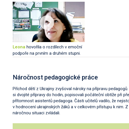
Leona
hovořila o rozdílech v
emoční
podpoře na prvním a druhém stupni.
Náročnost pedagogické práce
Příchod dětí z Ukrajiny zvyšoval nároky na přípravu pedagogů. T
si dvojité přípravy do hodin, popisovali počáteční obtíže při p
přítomnost asistentů pedagoga. Části učitelů vadilo, že nejis
v hodnocení ukrajinských žáků a v celkovém přístupu k nim. Z
náročnou situaci zvládali.