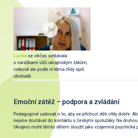
Lucka
se občas setkávala
s narážkami vůči ukrajinským žákům,
celkově ale podle ní klima třídy spíš
obohatili.
Emoční zátěž – podpora a zvládání
Pedagogové usilovali o to, aby se příchozí děti cítily dobře. Aby
nejvíce dostávat do kontaktu s českými spolužáky. Na druhou s
Ukrajinci mohl těmto dětem sloužit jako vzájemná psychická