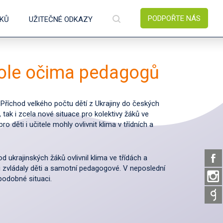
PODPOŘTE NÁS
ÍKŮ
UŽITEČNÉ ODKAZY
škole očima pedagogů
Příchod velkého počtu dětí z Ukrajiny do českých
tak i zcela nové situace pro kolektivy žáků ve
o děti i učitele mohly ovlivnit klima v třídních a
d ukrajinských žáků ovlivnil klima ve třídách a
ci zvládaly děti a samotní pedagogové. V neposlední
 podobné situaci.