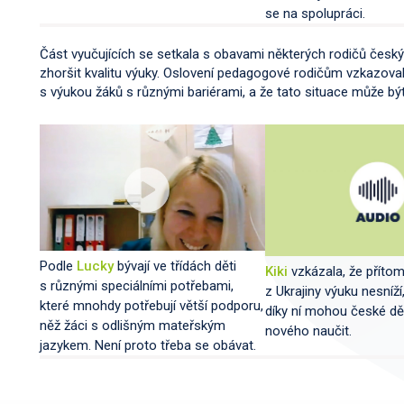
se na spolupráci.
Část vyučujících se setkala s obavami některých rodičů českýc
zhoršit kvalitu výuky. Oslovení pedagogové rodičům vzkazoval
s výukou žáků s různými bariérami, a že tato situace může být
Podle
Lucky
bývají ve třídách děti
Kiki
vzkázala, že přítom
s různými speciálními potřebami,
z Ukrajiny výuku nesníž
které mnohdy potřebují větší podporu,
díky ní mohou české dě
něž žáci s odlišným mateřským
nového naučit.
jazykem. Není proto třeba se obávat.