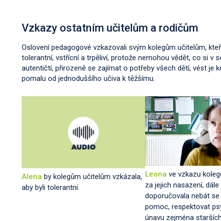
Vzkazy ostatním učitelům a rodičům
Oslovení pedagogové vzkazovali svým kolegům učitelům, kteří
tolerantní, vstřícní a trpěliví, protože nemohou vědět, co si v
autentičtí, přirozeně se zajímat o potřeby všech dětí, vést j
pomalu od jednoduššího učiva k těžšímu.
Leona
ve vzkazu kole
Alena
by kolegům učitelům vzkázala,
za jejich nasazení, dále
aby byli tolerantní.
doporučovala nebát se ř
pomoc, respektovat ps
únavu zejména starších