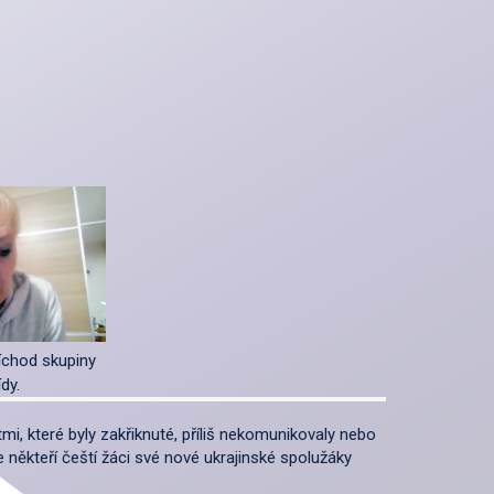
íchod skupiny
dy.
i, které byly zakřiknuté, příliš nekomunikovaly nebo
 někteří čeští žáci své nové ukrajinské spolužáky