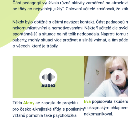
Část pedagogů využívala různé aktivity zaměřené na stmelován
se třídy co nejrychleji „sžily“. Oslovení učitelé zmiňovali, že z
Někdy bylo obtížné s dětmi navázat kontakt. Část pedagogů 
nekomunikativními a nemotivovanými. Někteří učitelé dle svých
spontánnější, a situace na ně tolik nedopadala. Naproti tomu s
puberty, mohly situaci více prožívat a silněji vnímat, a tím pá
o věcech, které je trápily.
Eva
popisovala zkušen
Třída
Aleny
se zapojila do projektu
s ukrajinským chlapcem
pro česko-ukrajinské třídy, s posílením
nekomunikoval.
vztahů pomohla také psycholožka.