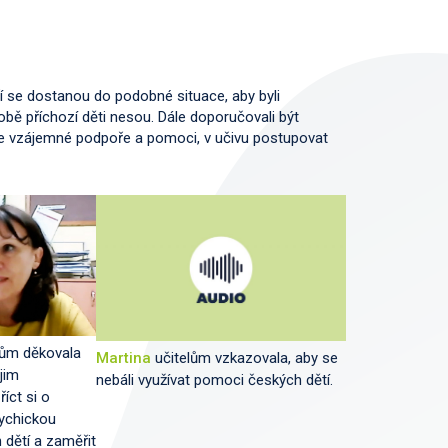
 se dostanou do podobné situace, aby byli
 sobě příchozí děti nesou. Dále doporučovali být
e ke vzájemné podpoře a pomoci, v učivu postupovat
gům děkovala
Martina
učitelům vzkazovala, aby se
 jim
nebáli využívat pomoci českých dětí.
íct si o
ychickou
 dětí a zaměřit