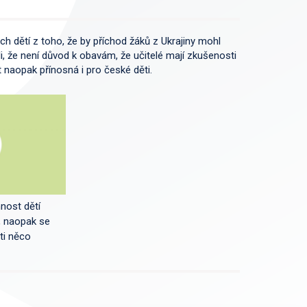
h dětí z toho, že by příchod žáků z Ukrajiny mohl
i, že není důvod k obavám, že učitelé mají zkušenosti
 naopak přínosná i pro české děti.
nost dětí
í, naopak se
ti něco