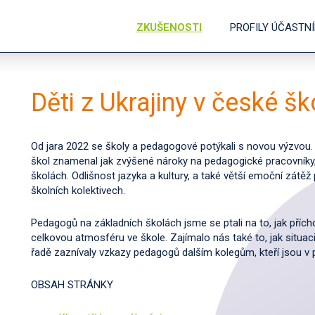
ZKUŠENOSTI
PROFILY ÚČASTN
Děti z Ukrajiny v české 
Od jara 2022 se školy a pedagogové potýkali s novou výzvou. 
škol znamenal jak zvýšené nároky na pedagogické pracovníky, 
školách. Odlišnost jazyka a kultury, a také větší emoční zátěž pr
školních kolektivech.
Pedagogů na základních školách jsme se ptali na to, jak přícho
celkovou atmosféru ve škole. Zajímalo nás také to, jak situa
řadě zaznívaly vzkazy pedagogů dalším kolegům, kteří jsou v
OBSAH STRÁNKY