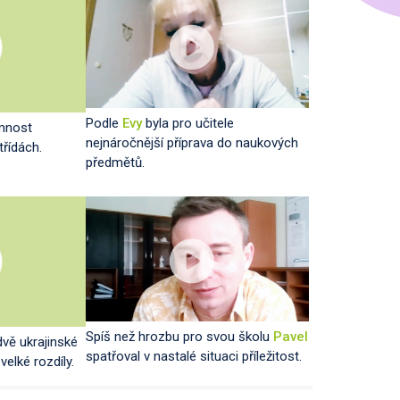
Podle
Evy
byla pro učitele
mnost
nejnáročnější příprava do naukových
třídách.
předmětů.
Spíš než hrozbu pro svou školu
Pavel
 dvě ukrajinské
spatřoval v nastalé situaci příležitost.
velké rozdíly.