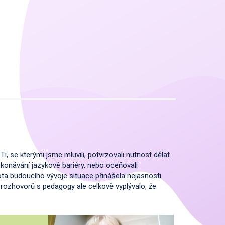
i, se kterými jsme mluvili, potvrzovali nutnost dělat
řekonávání jazykové bariéry, nebo oceňovali
tota budoucího vývoje situace přinášela nejasnosti
 rozhovorů s pedagogy ale celkově vyplývalo, že