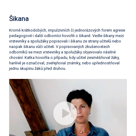
Šikana
Kromě krátkodobých, impulzivních či jednorázových forem agrese
pedagogové i další odborníci hovořili o šikaně. Vedle šikany mezi
vrstevníky a spolužáky popisovali i šikanu ze strany učitelů nebo
naopak šikanu vůči učiteli. V popisovaných zkušenostech
odborníků se mezi vrstevníky a spolužáky objevovalo násilné
chování. Katka hovořila o případu, kdy učitel zesměšňoval žáky,
hanlivě je označoval, zveřejňoval známky, nebo upřednostňoval
jednu skupinu žáků před druhou.