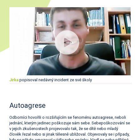
Jirka
popisoval nedávný incident ze své školy
Autoagrese
Odborníci hovořili o rozšiřujícím se fenoménu autoagrese, neboli
jednání, kterým jedinec poškozuje sám sebe. Sebepoškozování se
v jejich zkušenostech projevovalo tak, že se dítě nebo mladý
člověk řezal nebo si jinak tělesně ubližoval. Objevovaly se i případy,
kdy se někdo omezoval v jídle nebo spánku, kladl na sebe přílišné