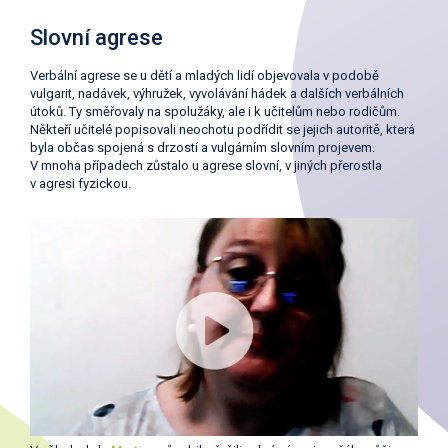
Slovní agrese
Verbální agrese se u dětí a mladých lidí objevovala v podobě
vulgarit, nadávek, výhružek, vyvolávání hádek a dalších verbálních
útoků. Ty směřovaly na spolužáky, ale i k učitelům nebo rodičům.
Někteří učitelé popisovali neochotu podřídit se jejich autoritě, která
byla občas spojená s drzostí a vulgárním slovním projevem.
V mnoha případech zůstalo u agrese slovní, v jiných přerostla
v agresi fyzickou.