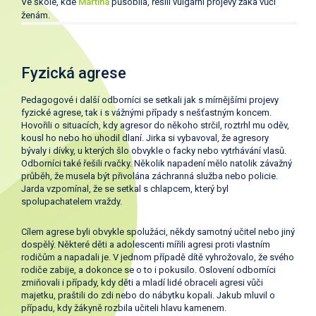
Ve škole, kde
Martina
působila, řešili vulgární projevy žáka vůči
ženám.
Fyzická agrese
Pedagogové i další odborníci se setkali jak s mírnějšími projevy
fyzické agrese, tak i s vážnými případy s nešťastným koncem.
Hovořili o situacích, kdy agresor do někoho strčil, roztrhl mu oděv,
kousl ho nebo ho uhodil dlaní. Jirka si vybavoval, že agresory
bývaly i dívky, u kterých šlo obvykle o facky nebo vytrhávání vlasů.
Odborníci také řešili rvačky. Několik napadení mělo natolik závažný
průběh, že musela být přivolána záchranná služba nebo policie.
Jarda vzpomínal, že se setkal s chlapcem, který byl
spolupachatelem vraždy.
Cílem agrese byli obvykle spolužáci, někdy samotný učitel nebo jiný
dospělý. Některé děti a adolescenti mířili agresi proti vlastním
rodičům a napadali je. V jednom případě dítě vyhrožovalo, že svého
rodiče zabije, a dokonce se o to i pokusilo. Oslovení odborníci
zmiňovali i případy, kdy děti a mladí lidé obraceli agresi vůči
majetku, praštili do zdi nebo do nábytku kopali. Jakub mluvil o
případu, kdy žákyně rozbila učiteli hlavu kamenem.