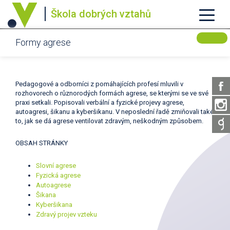
Škola dobrých vztahů
Formy agrese
Pedagogové a odborníci z pomáhajících profesí mluvili v
rozhovorech o různorodých formách agrese, se kterými se ve své
praxi setkali. Popisovali verbální a fyzické projevy agrese,
autoagresi, šikanu a kyberšikanu. V neposlední řadě zmiňovali také
to, jak se dá agrese ventilovat zdravým, neškodným způsobem.
OBSAH STRÁNKY
Slovní agrese
Fyzická agrese
Autoagrese
Šikana
Kyberšikana
Zdravý projev vzteku