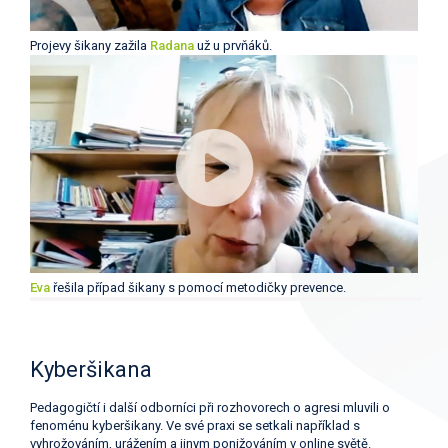
Projevy šikany zažila
Radana
už u prvňáků.
Eva
řešila případ šikany s pomocí metodičky prevence.
Kyberšikana
Pedagogičtí i další odborníci při rozhovorech o agresi mluvili o
fenoménu kyberšikany. Ve své praxi se setkali například s
vyhrožováním, urážením a jinym ponižováním v online světě.