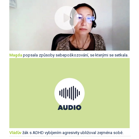
Magda
popsala způsoby sebepoškozování, se kterými se setkala.
Vláďův
žák s ADHD vybíjením agresivity ubližoval zejména sobě.