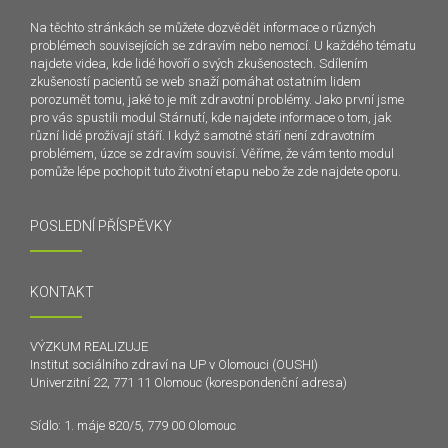
Na těchto stránkách se můžete dozvědět informace o různých
problémech souvisejících se zdravím nebo nemocí. U každého tématu
najdete videa, kde lidé hovoří o svých zkušenostech. Sdílením
zkušeností pacientů se web snaží pomáhat ostatním lidem
porozumět tomu, jaké to je mít zdravotní problémy. Jako první jsme
pro vás spustili modul Stárnutí, kde najdete informace o tom, jak
různí lidé prožívají stáří. I když samotné stáří není zdravotním
problémem, úzce se zdravím souvisí. Věříme, že vám tento modul
pomůže lépe pochopit tuto životní etapu nebo že zde najdete oporu.
POSLEDNÍ PŘÍSPĚVKY
KONTAKT
VÝZKUM REALIZUJE
Institut sociálního zdraví na UP v Olomouci (OUSHI)
Univerzitní 22, 771 11 Olomouc (korespondenční adresa)
Sídlo: 1. máje 820/5, 779 00 Olomouc