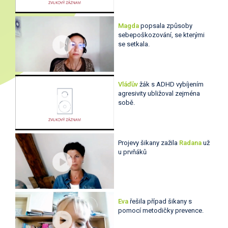
Magda
popsala způsoby
sebepoškozování, se kterými
se setkala.
Vláďův
žák s ADHD vybíjením
agresivity ubližoval zejména
sobě.
Projevy šikany zažila
Radana
už
u prvňáků
Eva
řešila případ šikany s
pomocí metodičky prevence.