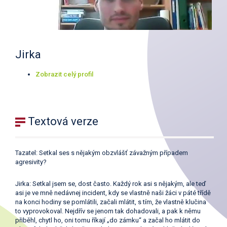
Jirka
Zobrazit celý profil
Textová verze
Tazatel: Setkal ses s nějakým obzvlášť závažným případem
agresivity?
Jirka: Setkal jsem se, dost často. Každý rok asi s nějakým, ale teď
asi je ve mně nedávnej incident, kdy se vlastně naši žáci v páté třídě
na konci hodiny se pomlátili, začali mlátit, s tím, že vlastně klučina
to vyprovokoval. Nejdřív se jenom tak dohadovali, a pak k němu
přiběhl, chytl ho, oni tomu říkají „do zámku“ a začal ho mlátit do