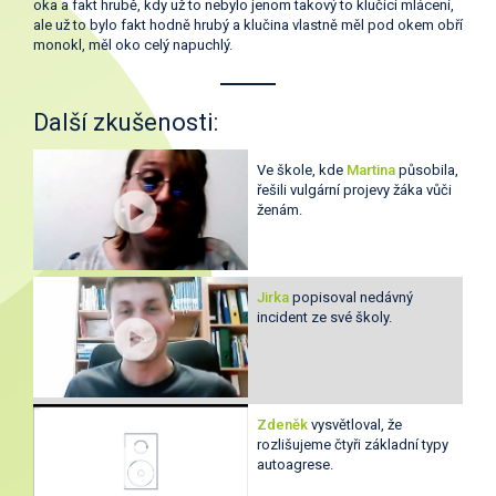
oka a fakt hrubě, kdy už to nebylo jenom takový to klučicí mlácení,
ale už to bylo fakt hodně hrubý a klučina vlastně měl pod okem obří
monokl, měl oko celý napuchlý.
Další zkušenosti:
Ve škole, kde
Martina
působila,
řešili vulgární projevy žáka vůči
ženám.
Jirka
popisoval nedávný
incident ze své školy.
Zdeněk
vysvětloval, že
rozlišujeme čtyři základní typy
autoagrese.