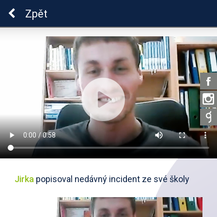
Škola dobrých vztahů
Zpět
Jirka
popisoval nedávný incident ze své školy