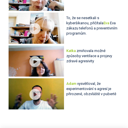
To, že se nesetkali s
kyberšikanou, přičítala
Eva
Eva
zákazu telefonů a preventivním
programům.
Katka
zmiňovala možné
způsoby ventilace a projevy
zdravé agresivity
Adam
vysvětloval, že
experimentování s agresí je
přirozené, obzvláště v pubertě