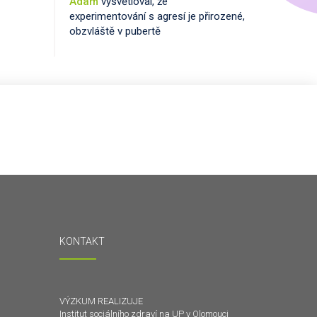
Adam
vysvětloval, že
experimentování s agresí je přirozené,
obzvláště v pubertě
KONTAKT
VÝZKUM REALIZUJE
Institut sociálního zdraví na UP v Olomouci