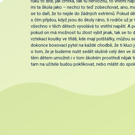
ruku to dítě, jak čmrká, tak tu nervozitu, to vnitřní n
mi ta škola jako – nechci to teď zobecňovat, ano, mám
se to daří, že to nejde do žádných extrémů. Pokud dět
s čím přijdou, když jsou do školy ráno, ti rodiče už j
všechno v těch dětech vyvolává to vnitřní napětí. A p
pokud on má možnost tu zlost vybít jinak, tak se to d
vztekací koutky ve třídě, kde mají polštářky, můžou se
dokonce boxovací pytel na každé chodbě, že ti kluci j
o tom, že je budeme nutit sedět slušně celý den ve ško
těm dětem umožnit i v tom školním prostředí nějak tu
tam na učitele budou pokřikovat, nebo mlátit do spol