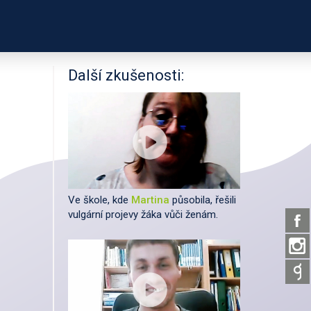
PODPOŘTE NÁS
ÍKŮ
UŽITEČNÉ ODKAZY
Další zkušenosti:
Ve škole, kde
Martina
působila, řešili
vulgární projevy žáka vůči ženám.