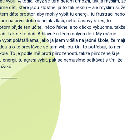
apětí vybíjí. A todle, když se těm dětem umožní, tak já myslím, že
e děti, které jsou zlostné, já to tak řeknu – ale myslím si, že
em dáte prostor, aby mohly vybít tu energii, tu frustraci nebo
e tam na první dobrou nějak vtlačí, nebo časový stres, to
otom přijde ten učitel, něco řekne, a to děcko vybuchne, takže
aří. Tak se to daří. A hlavně u těch malých dětí. My máme
 vybít polštářkama, jako já jsem viděla na jedné škole, že mají
dou a o té přestávce se tam vybijou. Oni to potřebují, to není
le. To je podle mě proti přirozenosti, takže přirozenější je
 energii, tu agresi vybít, pak se nemusíme setkávat s tím, že
užáků.