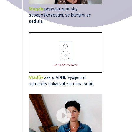
Magda
popsala způsoby
sebepoškozování, se kterými se
setkala.
Vláďův
žák s ADHD vybíjením
agresivity ubližoval zejména sobě.