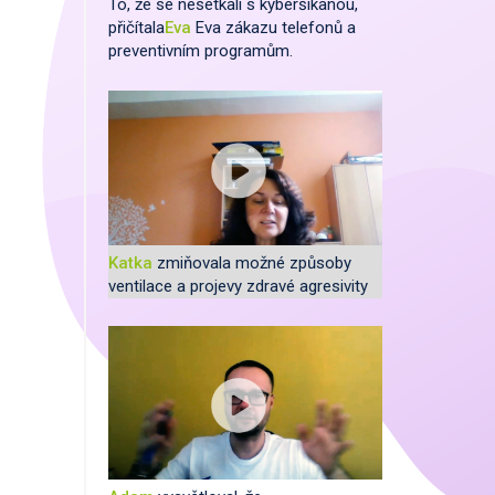
To, že se nesetkali s kyberšikanou,
přičítala
Eva
Eva zákazu telefonů a
preventivním programům.
Katka
zmiňovala možné způsoby
ventilace a projevy zdravé agresivity