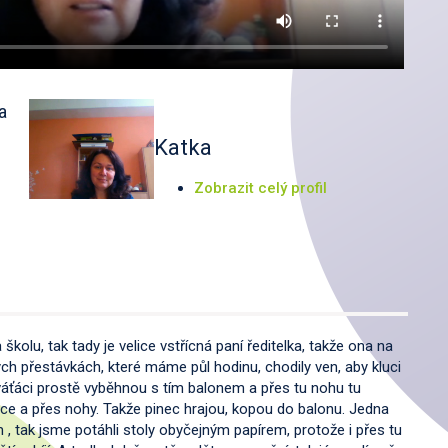
a
Katka
Zobrazit celý profil
školu, tak tady je velice vstřícná paní ředitelka, takže ona na
ých přestávkách, které máme půl hodinu, chodily ven, aby kluci
deváťáci prostě vyběhnou s tím balonem a přes tu nohu tu
ruce a přes nohy. Takže pinec hrajou, kopou do balonu. Jedna
 , tak jsme potáhli stoly obyčejným papírem, protože i přes tu