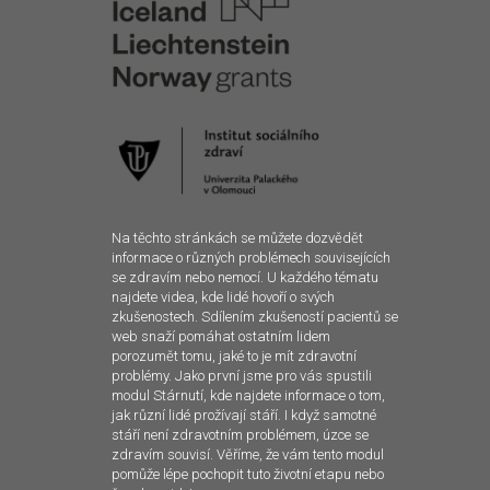
Na těchto stránkách se můžete dozvědět
informace o různých problémech souvisejících
se zdravím nebo nemocí. U každého tématu
najdete videa, kde lidé hovoří o svých
zkušenostech. Sdílením zkušeností pacientů se
web snaží pomáhat ostatním lidem
porozumět tomu, jaké to je mít zdravotní
problémy. Jako první jsme pro vás spustili
modul Stárnutí, kde najdete informace o tom,
jak různí lidé prožívají stáří. I když samotné
stáří není zdravotním problémem, úzce se
zdravím souvisí. Věříme, že vám tento modul
pomůže lépe pochopit tuto životní etapu nebo