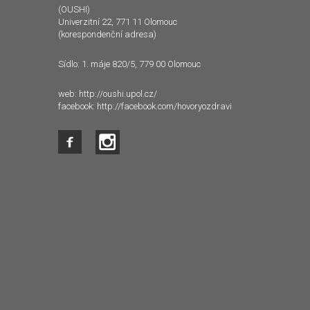
(OUSHI)
Univerzitní 22, 771 11 Olomouc
(korespondenční adresa)
Sídlo: 1. máje 820/5, 779 00 Olomouc
web:
http://oushi.upol.cz/
facebook:
http://facebook.com/hovoryozdravi