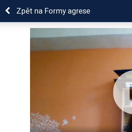
Škola dobrých vztahů
Zpět
na Formy agrese