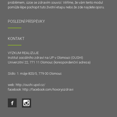
problémem, úzce se zdravím souvisí. Věříme, že vám tento modul
pomůže lépe pochopit tuto životní etapu nebo že zde najdete oporu.
POSLEDNÍ PŘÍSPĚVKY
KONTAKT
VÝZKUM REALIZUJE
Institut sociálního zdraví na UP v Olomouci (OUSHI)
Univerzitní 22, 771 11 Olomouc (korespondenční adresa)
Sídlo: 1. máje 820/5, 779 00 Olomouc
web:
http://oushi.upol.cz/
facebook:
http://facebook.com/hovoryozdravi