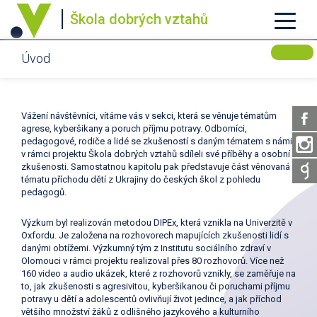
Škola dobrých vztahů
Úvod
Vážení návštěvníci, vítáme vás v sekci, která se věnuje tématům
agrese, kyberšikany a poruch příjmu potravy. Odborníci,
pedagogové, rodiče a lidé se zkušeností s daným tématem s námi
v rámci projektu Škola dobrých vztahů sdíleli své příběhy a osobní
zkušenosti. Samostatnou kapitolu pak představuje část věnovaná
tématu příchodu dětí z Ukrajiny do českých škol z pohledu
pedagogů.
Výzkum byl realizován metodou DIPEx, která vznikla na Univerzitě v
Oxfordu. Je založena na rozhovorech mapujících zkušenosti lidí s
danými obtížemi. Výzkumný tým z Institutu sociálního zdraví v
Olomouci v rámci projektu realizoval přes 80 rozhovorů. Více než
160 video a audio ukázek, které z rozhovorů vznikly, se zaměřuje na
to, jak zkušenosti s agresivitou, kyberšikanou či poruchami příjmu
potravy u dětí a adolescentů ovlivňují život jedince, a jak příchod
většího množství žáků z odlišného jazykového a kulturního