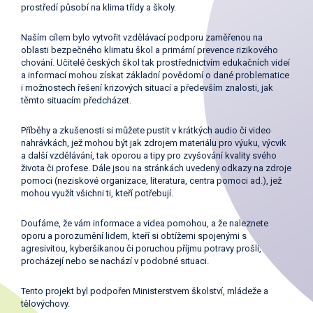
prostředí působí na klima třídy a školy.
Naším cílem bylo vytvořit vzdělávací podporu zaměřenou na
oblasti bezpečného klimatu škol a primární prevence rizikového
chování. Učitelé českých škol tak prostřednictvím edukačních videí
a informací mohou získat základní povědomí o dané problematice
i možnostech řešení krizových situací a především znalosti, jak
těmto situacím předcházet.
Příběhy a zkušenosti si můžete pustit v krátkých audio či video
nahrávkách, jež mohou být jak zdrojem materiálu pro výuku, výcvik
a další vzdělávání, tak oporou a tipy pro zvyšování kvality svého
života či profese. Dále jsou na stránkách uvedeny odkazy na zdroje
pomoci (neziskové organizace, literatura, centra pomoci ad.), jež
mohou využít všichni ti, kteří potřebují.
Doufáme, že vám informace a videa pomohou, a že naleznete
oporu a porozumění lidem, kteří si obtížemi spojenými s
agresivitou, kyberšikanou či poruchou příjmu potravy prošli,
procházejí nebo se nachází v podobné situaci.
Tento projekt byl podpořen Ministerstvem školství, mládeže a
tělovýchovy.