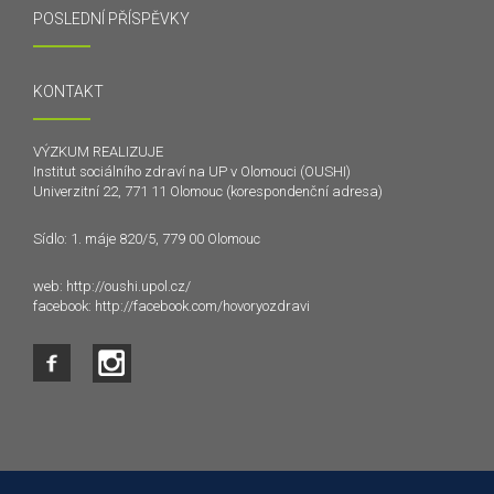
POSLEDNÍ PŘÍSPĚVKY
KONTAKT
VÝZKUM REALIZUJE
Institut sociálního zdraví na UP v Olomouci (OUSHI)
Univerzitní 22, 771 11 Olomouc (korespondenční adresa)
Sídlo: 1. máje 820/5, 779 00 Olomouc
web:
http://oushi.upol.cz/
facebook:
http://facebook.com/hovoryozdravi
Tento web používá k poskytování služeb a analýze
návštěvnosti soubory cookie. Používáním tohoto webu s tím