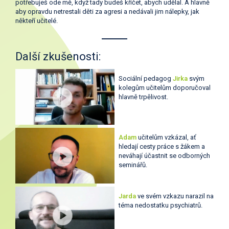
potřebuješ ode mě, když tady budeš křičet, abych udělal. A hlavně
aby opravdu netrestali děti za agresi a nedávali jim nálepky, jak
někteří učitelé.
Další zkušenosti:
Sociální pedagog
Jirka
svým
kolegům učitelům doporučoval
hlavně trpělivost.
Adam
učitelům vzkázal, ať
hledají cesty práce s žákem a
neváhají účastnit se odborných
seminářů.
Jarda
ve svém vzkazu narazil na
téma nedostatku psychiatrů.