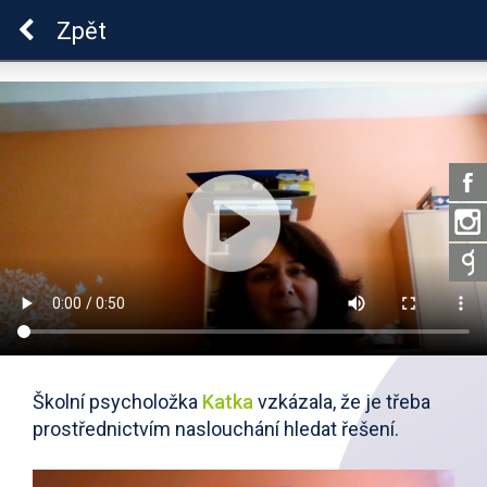
Škola dobrých vztahů
Zpět
Školní psycholožka
Katka
vzkázala, že je třeba
prostřednictvím naslouchání hledat řešení.