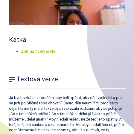
Katka
Zobrazit celý profil
Textová verze
Já bych vzkázala rodičům, aby byli trpěliví, aby děti vyslechli a ptali
se jich po příčině toho chování. Často děti neumí říct, proč se to
děje, hlavně ty malé, takže bych vzkázala rodičům, aby se jich ptali:
„Co s tím můžeš udělat? Co s tím můžu udělat já? Jak to příště
můžeme udělat jinak?“ Aby hledali řešení, ne že teď je to špatný. A
teď je nějaká sankce a uzamkneme to. Ale aby hledali řešení, příště
co můžeme udělat jinak, nejenom ty, ale i já v tu chvíli, co ty