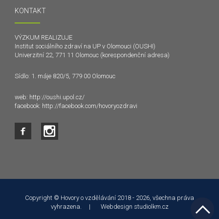
KONTAKT
VÝZKUM REALIZUJE
Institut sociálního zdraví na UP v Olomouci (OUSHI)
Univerzitní 22, 771 11 Olomouc (korespondenční adresa)
Sídlo: 1. máje 820/5, 779 00 Olomouc
web:
http://oushi.upol.cz/
facebook:
http://facebook.com/hovoryozdravi
Tento web používá k poskytování služeb a analýze
návštěvnosti soubory cookie. Používáním tohoto webu s tím
souhlasíte.
Copyright © Hovory o vzdělávání 2018 - 2026, všechna práva
vyhrazena. | Webdesign
studiolkm.cz
Souhlasím