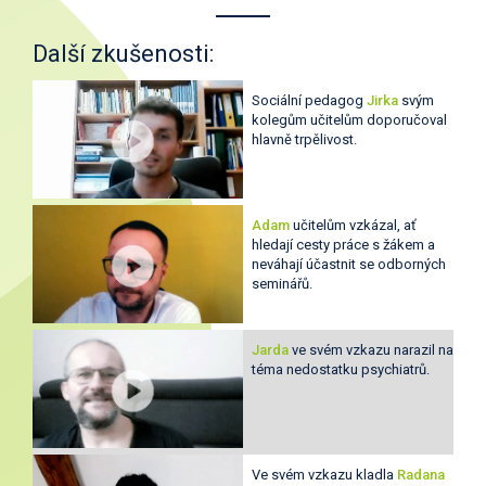
Další zkušenosti:
Sociální pedagog
Jirka
svým
kolegům učitelům doporučoval
hlavně trpělivost.
Adam
učitelům vzkázal, ať
hledají cesty práce s žákem a
neváhají účastnit se odborných
seminářů.
Jarda
ve svém vzkazu narazil na
téma nedostatku psychiatrů.
Ve svém vzkazu kladla
Radana