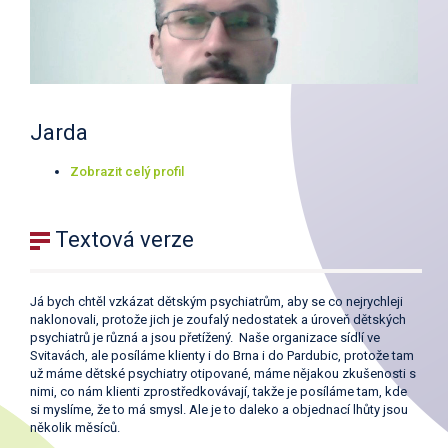
Jarda
Zobrazit celý profil
Textová verze
Já bych chtěl vzkázat dětským psychiatrům, aby se co nejrychleji
naklonovali, protože jich je zoufalý nedostatek a úroveň dětských
psychiatrů je různá a jsou přetížený. Naše organizace sídlí ve
Svitavách, ale posíláme klienty i do Brna i do Pardubic, protože tam
už máme dětské psychiatry otipované, máme nějakou zkušenosti s
nimi, co nám klienti zprostředkovávají, takže je posíláme tam, kde
si myslíme, že to má smysl. Ale je to daleko a objednací lhůty jsou
několik měsíců.