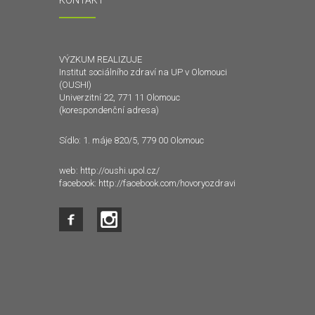
KONTAKT
VÝZKUM REALIZUJE
Institut sociálního zdraví na UP v Olomouci
(OUSHI)
Univerzitní 22, 771 11 Olomouc
(korespondenční adresa)
Sídlo: 1. máje 820/5, 779 00 Olomouc
web:
http://oushi.upol.cz/
facebook:
http://facebook.com/hovoryozdravi