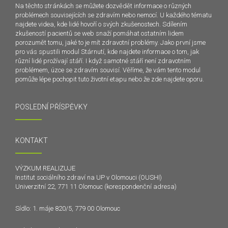
Na těchto stránkách se můžete dozvědět informace o různých
problémech souvisejících se zdravím nebo nemocí. U každého tématu
najdete videa, kde lidé hovoří o svých zkušenostech. Sdílením
zkušeností pacientů se web snaží pomáhat ostatním lidem
porozumět tomu, jaké to je mít zdravotní problémy. Jako první jsme
pro vás spustili modul Stárnutí, kde najdete informace o tom, jak
různí lidé prožívají stáří. I když samotné stáří není zdravotním
problémem, úzce se zdravím souvisí. Věříme, že vám tento modul
pomůže lépe pochopit tuto životní etapu nebo že zde najdete oporu.
POSLEDNÍ PŘÍSPĚVKY
KONTAKT
VÝZKUM REALIZUJE
Institut sociálního zdraví na UP v Olomouci (OUSHI)
Univerzitní 22, 771 11 Olomouc (korespondenční adresa)
Sídlo: 1. máje 820/5, 779 00 Olomouc