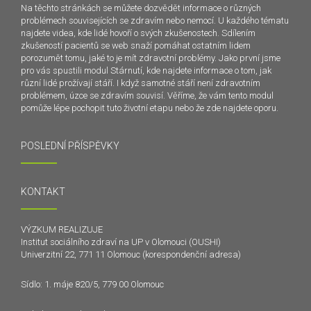
Na těchto stránkách se můžete dozvědět informace o různých
problémech souvisejících se zdravím nebo nemocí. U každého tématu
najdete videa, kde lidé hovoří o svých zkušenostech. Sdílením
zkušeností pacientů se web snaží pomáhat ostatním lidem
porozumět tomu, jaké to je mít zdravotní problémy. Jako první jsme
pro vás spustili modul Stárnutí, kde najdete informace o tom, jak
různí lidé prožívají stáří. I když samotné stáří není zdravotním
problémem, úzce se zdravím souvisí. Věříme, že vám tento modul
pomůže lépe pochopit tuto životní etapu nebo že zde najdete oporu.
POSLEDNÍ PŘÍSPĚVKY
KONTAKT
VÝZKUM REALIZUJE
Institut sociálního zdraví na UP v Olomouci (OUSHI)
Univerzitní 22, 771 11 Olomouc (korespondenční adresa)
Sídlo: 1. máje 820/5, 779 00 Olomouc