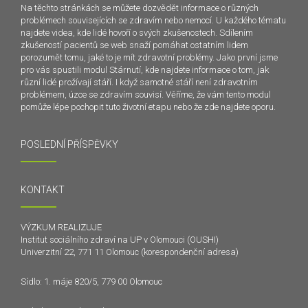
Na těchto stránkách se můžete dozvědět informace o různých
problémech souvisejících se zdravím nebo nemocí. U každého tématu
najdete videa, kde lidé hovoří o svých zkušenostech. Sdílením
zkušeností pacientů se web snaží pomáhat ostatním lidem
porozumět tomu, jaké to je mít zdravotní problémy. Jako první jsme
pro vás spustili modul Stárnutí, kde najdete informace o tom, jak
různí lidé prožívají stáří. I když samotné stáří není zdravotním
problémem, úzce se zdravím souvisí. Věříme, že vám tento modul
pomůže lépe pochopit tuto životní etapu nebo že zde najdete oporu.
POSLEDNÍ PŘÍSPĚVKY
KONTAKT
VÝZKUM REALIZUJE
Institut sociálního zdraví na UP v Olomouci (OUSHI)
Univerzitní 22, 771 11 Olomouc (korespondenční adresa)
Sídlo: 1. máje 820/5, 779 00 Olomouc