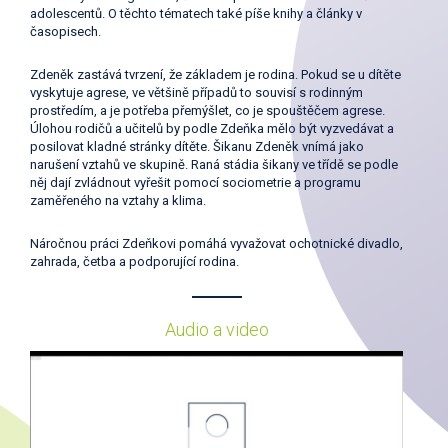
adolescentů. O těchto tématech také píše knihy a články v
časopisech.
Zdeněk zastává tvrzení, že základem je rodina. Pokud se u dítěte
vyskytuje agrese, ve většině případů to souvisí s rodinným
prostředím, a je potřeba přemýšlet, co je spouštěčem agrese.
Úlohou rodičů a učitelů by podle Zdeňka mělo být vyzvedávat a
posilovat kladné stránky dítěte. Šikanu Zdeněk vnímá jako
narušení vztahů ve skupině. Raná stádia šikany ve třídě se podle
něj dají zvládnout vyřešit pomocí sociometrie a programu
zaměřeného na vztahy a klima.
Náročnou práci Zdeňkovi pomáhá vyvažovat ochotnické divadlo,
zahrada, četba a podporující rodina.
Audio a video