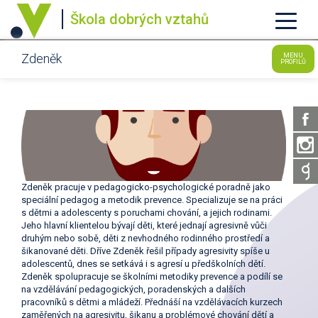
Škola dobrých vztahů
Zdeněk
MENU
PROFILŮ
Zdeněk pracuje v pedagogicko-psychologické poradně jako
speciální pedagog a metodik prevence. Specializuje se na práci
s dětmi a adolescenty s poruchami chování, a jejich rodinami.
Jeho hlavní klientelou bývají děti, které jednají agresivně vůči
druhým nebo sobě, děti z nevhodného rodinného prostředí a
šikanované děti. Dříve Zdeněk řešil případy agresivity spíše u
adolescentů, dnes se setkává i s agresí u předškolních dětí.
Zdeněk spolupracuje se školními metodiky prevence a podílí se
na vzdělávání pedagogických, poradenských a dalších
pracovníků s dětmi a mládeží. Přednáší na vzdělávacích kurzech
zaměřených na agresivitu, šikanu a problémové chování dětí a