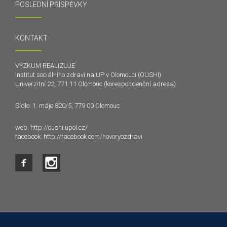
POSLEDNÍ PŘÍSPĚVKY
KONTAKT
VÝZKUM REALIZUJE
Institut sociálního zdraví na UP v Olomouci (OUSHI)
Univerzitní 22, 771 11 Olomouc (korespondenční adresa)
Sídlo: 1. máje 820/5, 779 00 Olomouc
web:
http://oushi.upol.cz/
facebook:
http://facebook.com/hovoryozdravi
Tento web používá k poskytování služeb a analýze
návštěvnosti soubory cookie. Používáním tohoto webu s tím